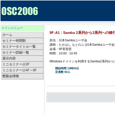
メインメニュー
9F-A1 : Samba 2系列から3系列への
ホーム
担当：日本Sambaユーザ会
セミナー時間割
講師：たかはし もとのぶ (日本Sambaユーザ会
セミナータイトル一覧
会場：9F実習室
セミナー詳細一覧
時間：10:00 - 10:45
展示内容
Windowsドメインを利用するSamba2系
ミニセミナー@2F
開始時間 10時00分
ミニセミナー@4F～8F
定員数 60人
懇親会情報