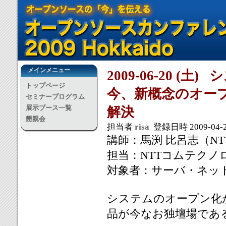
メインメニュー
2009-06-20 
トップページ
今、新概念のオープン
セミナープログラム
展示ブース一覧
解決
懇親会
担当者
risa
登録日時 2009-04-24
講師：馬渕 比呂志（N
担当：NTTコムテクノ
対象者：サーバ・ネッ
システムのオープン化
品が今なお独壇場であ