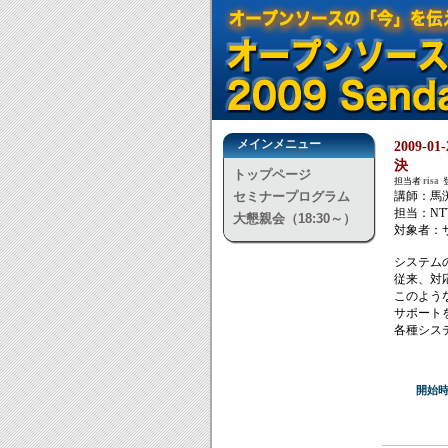
メインメニュー
2009
決
トップページ
担当者
risa
登
セミナープログラム
講師：馬
担当：N
大懇親会（18:30～）
対象者：
システム
従来、対
このよう
サポート
各種システ
開始時