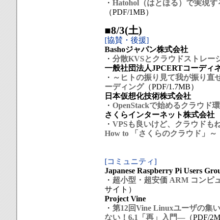
・
Hatohol（はとほる）で実現するZ
（PDF/1MB）
■8/3(土)
[協賛・後援]
Bashoジャパン株式会社
・
分散KVSとクラウドストレージ Ria
一般社団法人JPCERTコーディ
・
～ヒトの振り見て我が振り直せ
ーディング
（PDF/1.7MB）
日本仮想化技術株式会社
・
OpenStackで始めるクラウ
さくらインターネット株式会社
・
VPSも良いけど、クラウドも
How to 「さくらのクラウド」～
[コミュニティ]
Japanese Raspberry Pi Users Gro
・
超小型・超安価 ARM コンピュータ
サイト）
Project Vine
・
第12回Vine Linuxユーザの集
ない！6.1「再」入門―
（PDF/2