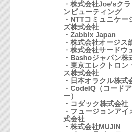
・
株式会社Joe’sク
ンピューティング
・
NTTコミュニケー
ズ株式会社
・
Zabbix Japan
・
株式会社オージス
・
株式会社サードウ
・
Bashoジャパン株
・
東京エレクトロン
ス株式会社
・
日本オラクル株式
・
CodeIQ（コード
ー）
・
コダック株式会社
・
フュージョンアイ
式会社
・
株式会社MUJIN