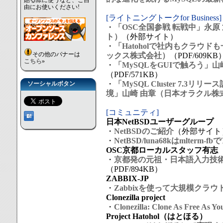
貼る際に使うなど、ご自
由にお使いください!
[ライトニングトークfor Business]
・
「OSC全国参戦 転戦中」永
ト）
（外部サイト）
・
「Hatoholで社内もクラウ
その他のバナーは
ックス株式会社）
（PDF/609KB
こちら
»
・
「MySQLをGUIで触ろう」
（PDF/571KB）
・
「MySQL Cluster 7.3リリ
ソーシャルボタン
境」山崎 由章（日本オラクル株
[コミュニティ]
日本NetBSDユーザーグループ
・
NetBSDのご紹介
（外部サイト
・
NetBSD/luna68kはmlterm-f
OSC京都ローカルスタッフ有志
・
京都発の元祖・日本語入力技術
（PDF/894KB）
ZABBIX-JP
・
Zabbixを使って大規模クラ
Clonezilla project
・
Clonezilla: Clone As Free As Y
Project Hatohol（はとほる）