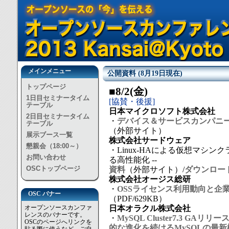
メインメニュー
公開資料 (8月19日現在)
トップページ
■8/2(金)
1日目セミナータイム
[協賛・後援]
テーブル
日本マイクロソフト株式会社
2日目セミナータイム
・
デバイス＆サービスカンパニ
テーブル
（外部サイト）
展示ブース一覧
株式会社サードウェア
懇親会（18:00～）
・Linux-HAによる仮想マシンクラスタ(KV
お問い合わせ
る高性能化 --
OSCトップページ
資料
（外部サイト）/
ダウンロー
株式会社オージス総研
・
OSSライセンス利用動向と企
OSC バナー
（PDF/629KB）
オープンソースカンファ
日本オラクル株式会社
レンスのバナーです。
・
MySQL Cluster7.3 GAリ
OSCのページへリンクを
的な進化を続けるMySQLの最