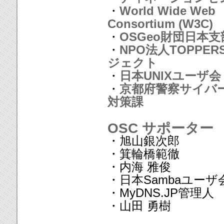
・
World Wide Web
Consortium (W3C)
・
OSGeo財団日本支
・
NPO法人TOPPER
ジェクト
・
日本UNIXユーザ会
・
京都府警察サイバ
対策課
OSC サポーター
・旭山銀次郎
・箕輪橋範徹
・内海 雅俊
・日本Sambaユーザ
・MyDNS.JP管理人
・山田 勇樹