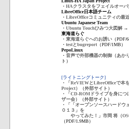
Linux-HA Japan Project
・
HAクラスタをフェイルオーバ
LibreOffice日本語チーム
・
LibreOfficeコミュニティ
Ubuntu Japanese Team
・
Ubuntu Touchひみつ大図解
→
東海道らぐ
・
東海道らぐへのお誘い
（PDF/
・
testとbugreport
（PDF/1MB）
PepoLinux
・
音声で外部機器の制御（あか
ト）
[ライトニングトーク]
・
「ReVIEWとLibreOffice
Project）
（外部サイト）
・
「CD-ROMドライブを身につ
ザー会）
（外部サイト）
・
「「オープンソースハードウ
０１３」を
やってみた！」市岡 将（OS
（PDF/1.9MB）