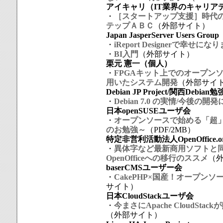
アイキャリ（IT業界のキャリア
・
［スタートアップ支援］時代の
テップＡＢＣ
（外部サイト）
Japan JasperServer Users Group
・
iReport Designerで幸せに
・
BI入門
（外部サイト）
栗元 憲一（個人）
・
FPGAキット上でのオープン
用いたシステム開発
（外部サイ
Debian JP Project/関西Debian
・
Debian 7.0 の実情/今後の開
日本openSUSEユーザ会
・
オープンソースで始める「超」V
のお勉強～
（PDF/2MB）
特定非営利活動法人OpenOffice
・
異体字など最新商用ソフトと同じ機能を
OpenOfficeへの移行のススメ
（
baserCMSユーザー会
・
CakePHP×国産！オープンソー
サイト）
日本CloudStackユーザ会
・
今まさにApache CloudSta
（外部サイト）