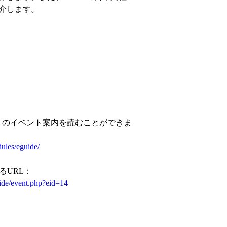
紹介します。
更に多くのイベント案内を読むことができま
ules/eguide/
るURL：
ide/event.php?eid=14