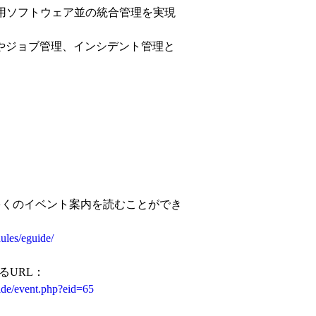
、商用ソフトウェア並の統合管理を実現
やジョブ管理、インシデント管理と
て更に多くのイベント案内を読むことができ
ules/eguide/
るURL：
ide/event.php?eid=65