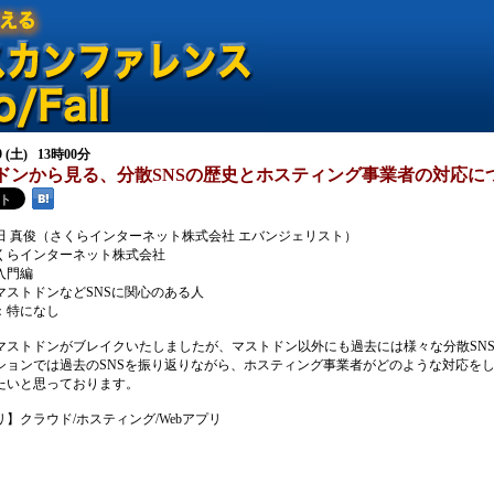
09 (土) 13時00分
ドンから見る、分散SNSの歴史とホスティング事業者の対応に
田 真俊（さくらインターネット株式会社 エバンジェリスト）
くらインターネット株式会社
入門編
マストドンなどSNSに関心のある人
：特になし
年にマストドンがブレイクいたしましたが、マストドン以外にも過去には様々な分散SN
ションでは過去のSNSを振り返りながら、ホスティング事業者がどのような対応を
たいと思っております。
】クラウド/ホスティング/Webアプリ