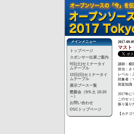
メインメニュー
2017-09-
マスト
トップページ
スポンサー出展ご案内
9日(土)セミナータイ
講師：横
ムテーブル
担当：さ
レベル：
10日(日)セミナータイ
ムテーブル
対象者：
前提知識
展示ブース一覧
懇親会（9/9-土 18:20
2017
～）
このセッ
お問い合わせ
振り返り
OSCトップページ
【カテゴリ