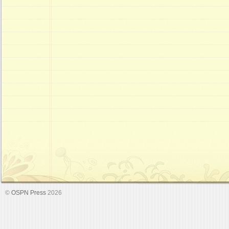
©
OSPN Press
2026