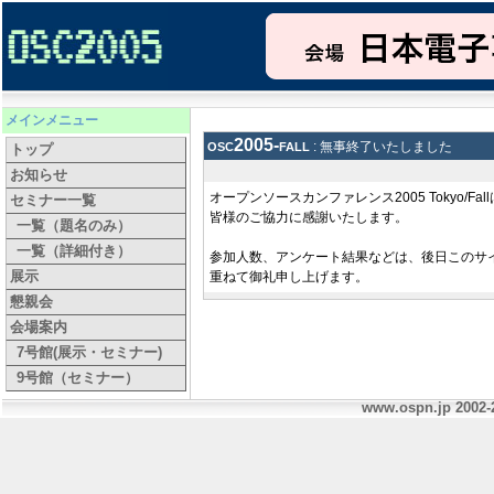
メインメニュー
osc2005-fall
: 無事終了いたしました
トップ
お知らせ
オープンソースカンファレンス2005 Tokyo/F
セミナー一覧
皆様のご協力に感謝いたします。
一覧（題名のみ）
一覧（詳細付き）
参加人数、アンケート結果などは、後日このサ
展示
重ねて御礼申し上げます。
懇親会
会場案内
7号館(展示・セミナー)
9号館（セミナー）
www.ospn.jp 2002-