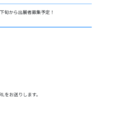
月下旬から出展者募集予定！
。
RLをお送りします。