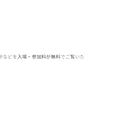
示などを
入場・参加料が無料
でご覧いた
。