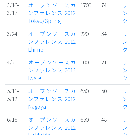
3/16-
オープンソースカ
1700
74
リ
3/17
ンファレンス 2012
ン
Tokyo/Spring
ク
3/24
オープンソースカ
220
34
リ
ンファレンス 2012
ン
Ehime
ク
4/21
オープンソースカ
100
21
リ
ンファレンス 2012
ン
Iwate
ク
5/11-
オープンソースカ
650
50
リ
5/12
ンファレンス 2012
ン
Nagoya
ク
6/16
オープンソースカ
650
48
リ
ンファレンス 2012
ン