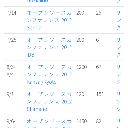
Hokkaido
ク
7/14
オープンソースカ
200
25
リ
ンファレンス 2012
ン
Sendai
ク
7/25
オープンソースカ
200
6
リ
ンファレンス 2012
ン
.DB
ク
8/3-
オープンソースカ
1200
67
リ
8/4
ンファレンス 2012
ン
Kansai/Kyoto
ク
9/1
オープンソースカ
120
15*
リ
ンファレンス 2012
ン
Shimane
ク
9/6-
オープンソースカ
1450
82
リ