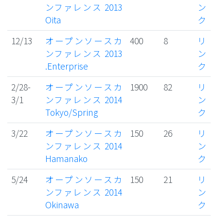
ンファレンス 2013
ン
Oita
ク
12/13
オープンソースカ
400
8
リ
ンファレンス 2013
ン
.Enterprise
ク
2/28-
オープンソースカ
1900
82
リ
3/1
ンファレンス 2014
ン
Tokyo/Spring
ク
3/22
オープンソースカ
150
26
リ
ンファレンス 2014
ン
Hamanako
ク
5/24
オープンソースカ
150
21
リ
ンファレンス 2014
ン
Okinawa
ク