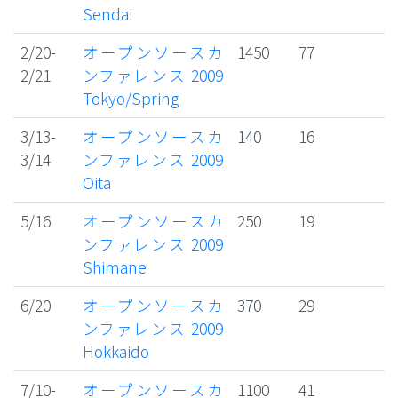
Sendai
2/20-
オープンソースカ
1450
77
2/21
ンファレンス 2009
Tokyo/Spring
3/13-
オープンソースカ
140
16
3/14
ンファレンス 2009
Oita
5/16
オープンソースカ
250
19
ンファレンス 2009
Shimane
6/20
オープンソースカ
370
29
ンファレンス 2009
Hokkaido
7/10-
オープンソースカ
1100
41