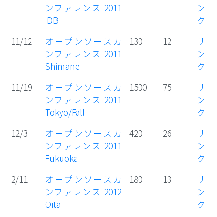
ンファレンス 2011
ン
.DB
ク
11/12
オープンソースカ
130
12
リ
ンファレンス 2011
ン
Shimane
ク
11/19
オープンソースカ
1500
75
リ
ンファレンス 2011
ン
Tokyo/Fall
ク
12/3
オープンソースカ
420
26
リ
ンファレンス 2011
ン
Fukuoka
ク
2/11
オープンソースカ
180
13
リ
ンファレンス 2012
ン
Oita
ク