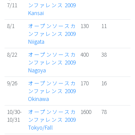
7/11
ンファレンス 2009
Kansai
8/1
オープンソースカ
130
11
ンファレンス 2009
Niigata
8/22
オープンソースカ
400
38
ンファレンス 2009
Nagoya
9/26
オープンソースカ
170
16
ンファレンス 2009
Okinawa
10/30-
オープンソースカ
1600
78
10/31
ンファレンス 2009
Tokyo/Fall