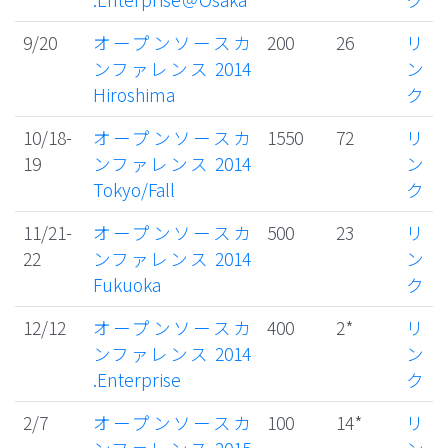
9/20
オープンソースカ
200
26
リ
ンファレンス 2014
ン
Hiroshima
ク
10/18-
オープンソースカ
1550
72
リ
19
ンファレンス 2014
ン
Tokyo/Fall
ク
11/21-
オープンソースカ
500
23
リ
22
ンファレンス 2014
ン
Fukuoka
ク
12/12
オープンソースカ
400
2*
リ
ンファレンス 2014
ン
.Enterprise
ク
2/7
オープンソースカ
100
14*
リ