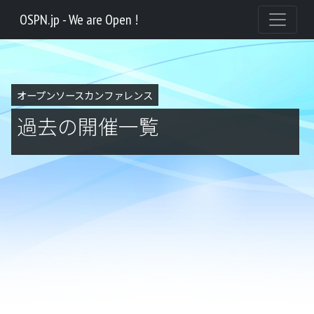
OSPN.jp - We are Open !
オープンソースカンファレンス
過去の開催一覧