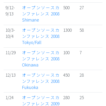
9/12-
オープンソースカ
500
27
9/13
ンファレンス 2008
Shimane
10/3-
オープンソースカ
1300
58
10/4
ンファレンス 2008
Tokyo/Fall
11/29
オープンソースカ
100
7
ンファレンス 2008
Okinawa
12/13
オープンソースカ
450
28
ンファレンス 2008
Fukuoka
1/24
オープンソースカ
280
25
ンファレンス 2009