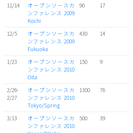
11/14
オープンソースカ
90
17
ンファレンス 2009
Kochi
12/5
オープンソースカ
430
14
ンファレンス 2009
Fukuoka
1/23
オープンソースカ
150
9
ンファレンス 2010
Oita
2/26-
オープンソースカ
1300
76
2/27
ンファレンス 2010
Tokyo/Spring
3/13
オープンソースカ
500
39
ンファレンス 2010