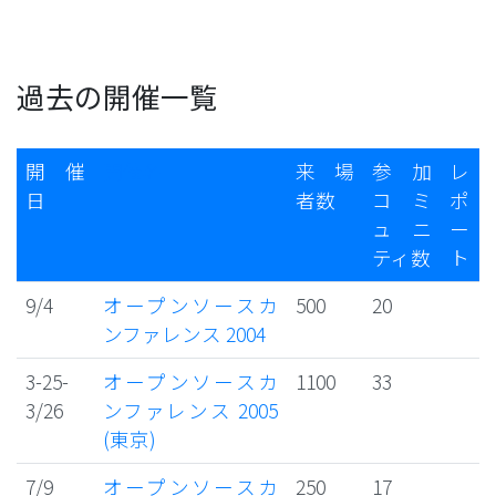
過去の開催一覧
開催
開催名
来場
参加
レ
日
者数
コミ
ポ
ュニ
ー
ティ数
ト
9/4
オープンソースカ
500
20
ンファレンス 2004
3-25-
オープンソースカ
1100
33
3/26
ンファレンス 2005
(東京)
7/9
オープンソースカ
250
17