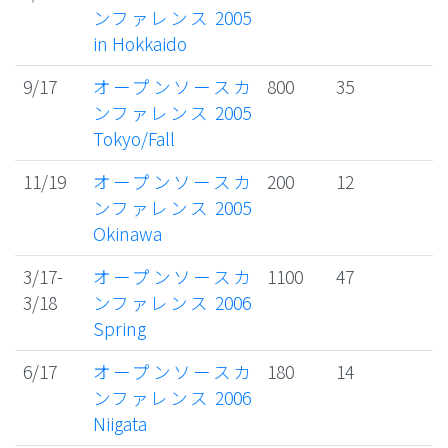
ンファレンス 2005
in Hokkaido
9/17
オープンソースカ
800
35
ンファレンス 2005
Tokyo/Fall
11/19
オープンソースカ
200
12
ンファレンス 2005
Okinawa
3/17-
オープンソースカ
1100
47
3/18
ンファレンス 2006
Spring
6/17
オープンソースカ
180
14
ンファレンス 2006
Niigata