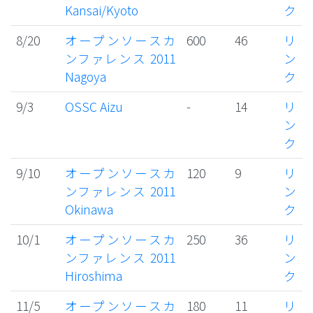
Kansai/Kyoto
ク
8/20
オープンソースカ
600
46
リ
ンファレンス 2011
ン
Nagoya
ク
9/3
OSSC Aizu
-
14
リ
ン
ク
9/10
オープンソースカ
120
9
リ
ンファレンス 2011
ン
Okinawa
ク
10/1
オープンソースカ
250
36
リ
ンファレンス 2011
ン
Hiroshima
ク
11/5
オープンソースカ
180
11
リ