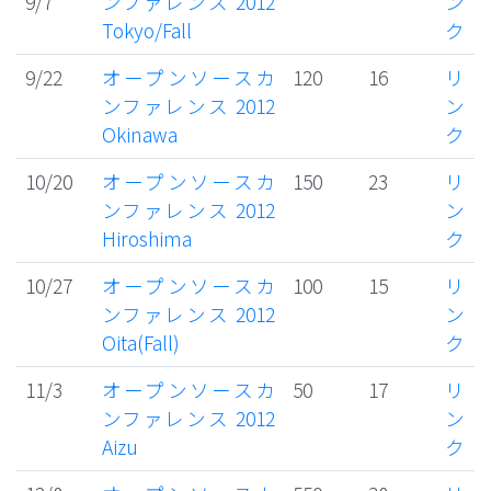
9/7
ンファレンス 2012
ン
Tokyo/Fall
ク
9/22
オープンソースカ
120
16
リ
ンファレンス 2012
ン
Okinawa
ク
10/20
オープンソースカ
150
23
リ
ンファレンス 2012
ン
Hiroshima
ク
10/27
オープンソースカ
100
15
リ
ンファレンス 2012
ン
Oita(Fall)
ク
11/3
オープンソースカ
50
17
リ
ンファレンス 2012
ン
Aizu
ク