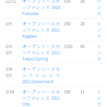
12/11
オープンソースカ
520
30
リ
ンファレンス 2010
ン
Fukuoka
ク
2/5
オープンソースカ
150
28
リ
ンファレンス 2011
ン
Kagawa
ク
3/4-
オープンソースカ
2100
84
リ
3/5
ンファレンス 2011
ン
Tokyo/Spring
ク
3/4-
オープンソースカ
3/5
ンファレンス
2011.Goverment
3/19
オープンソースカ
100
11
リ
ンファレンス 2011
ン
Oita
ク