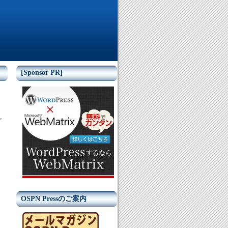
[Sponsor PR]
～
OSPN Pressのご案内