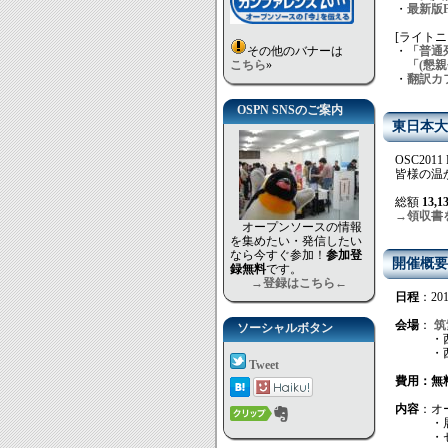
・
最新版P
[ライトニ
その他のバナーは
・
「普通列
こちら
»
「(懇親会
・
翻訳カ
OSPN SNSのご案内
東日本大
OSC20
皆様の温
総額
13,1
→領収書
オープンソースの情報
を集めたい・発信したい
なら今すぐ参加！
参加登
開催概要
録無料
です。
→登録はこちら←
日程
：201
会場
：
筑
ソーシャルボタン
・西鉄
・西鉄
Tweet
費用：無
内容
：オ
・展示 
・セミナ