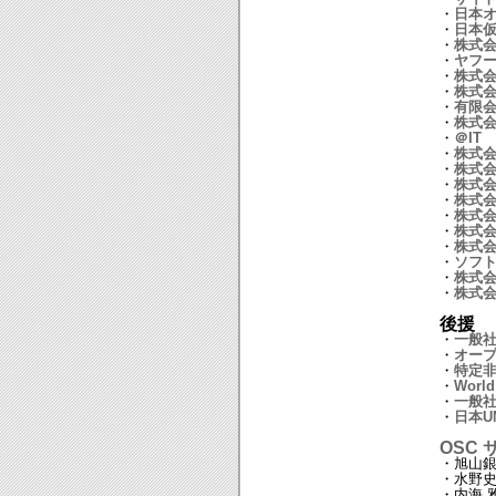
・
日本
・
日本
・
株式
・
ヤフ
・
株式
・
株式
・
有限
・
株式
・
＠IT
・
株式会
・
株式
・
株式会
・
株式
・
株式
・
株式会社
・
株式
・
ソフト
・
株式会社
・
株式
後援
・
一般社団
・
オー
・
特定非
・
World
・
一般社
・
日本U
OSC
・旭山
・水野
・内海 