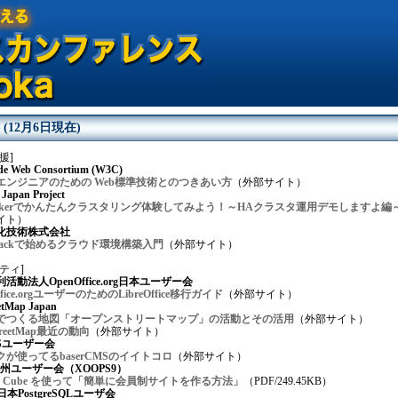
(12月6日現在)
援]
de Web Consortium (W3C)
エンジニアのための Web標準技術とのつきあい方
（外部サイト）
Japan Project
emakerでかんたんクラスタリング体験してみよう！～HAクラスタ運用デモしますよ編
イト）
化技術株式会社
Stackで始めるクラウド環境構築入門
（外部サイト）
ティ]
活動法人OpenOffice.org日本ユーザー会
ffice.orgユーザーのためのLibreOffice移行ガイド
（外部サイト）
etMap Japan
でつくる地図「オープンストリートマップ」の活動とその活用
（外部サイト）
treetMap最近の動向
（外部サイト）
CMSユーザー会
が使ってるbaserCMSのイイトコロ
（外部サイト）
九州ユーザー会（XOOPS9）
S Cube を使って「簡単に会員制サイトを作る方法」
（PDF/249.45KB）
本PostgreSQLユーザ会