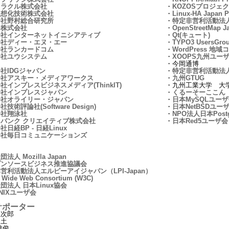
オラクル株式会社
・
KOZOSプロジェ
仮想化技術株式会社
・
Linux-HA Japan P
会社野村総合研究所
・
特定非営利活動法人Op
ー株式会社
・
OpenStreetMap J
会社インターネットイニシアティブ
・
Qt(キュート)
会社ディー・エヌ・エー
・
TYPO3 UsersGro
会社ランカードコム
・
WordPress 地域
会社ユウシステム
・
XOOPS九州ユーザ
・今岡通博
社IDGジャパン
・
特定非営利活動法
会社アスキー・メディアワークス
・
九州GTUG
社インプレスビジネスメディア(ThinkIT)
・九州工業大学 大
会社インプレスジャパン
・
くるーそーここん
会社オライリー・ジャパン
・
日本MySQLユーザ会
技術評論社(Software Design)
・
日本NetBSDユー
会社翔泳社
・
NPO法人日本Post
バンク クリエイティブ株式会社
・
日本Red5ユーザ会
日経BP - 日経Linux
会社毎日コミュニケーションズ
法人 Mozilla Japan
プンソースビジネス推進協議会
営利活動法人エルピーアイジャパン（LPI-Japan）
 Wide Web Consortium (W3C)
団法人 日本Linux協会
NIXユーザ会
 サポーター
銀次郎
史土
雅俊