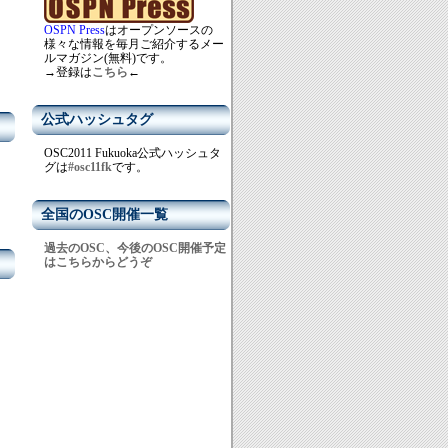
OSPN Press
はオープンソースの
様々な情報を毎月ご紹介するメー
ルマガジン(無料)です。
→登録は
こちら
←
公式ハッシュタグ
OSC2011 Fukuoka公式ハッシュタ
グは
#osc11fk
です。
全国のOSC開催一覧
過去のOSC、今後のOSC開催予定
はこちらからどうぞ