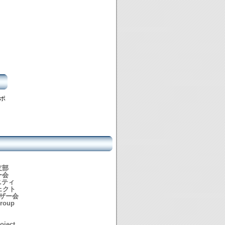
ポ
支部
ー会
ニティ
ジェクト
ーザー会
Group
oject