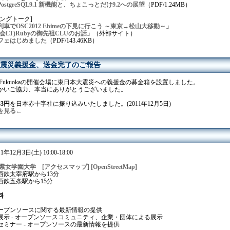
ostgreSQL9.1 新機能と、ちょこっとだけ9.2への展望
（PDF/1.24MB）
ングトーク]
車でOSC2012 Ehimeの下見に行こう ～東京→松山大移動～」
LT)Rubyの御先祖CLUのお話」
（外部サイト）
フェはじめました
（PDF/143.46KB）
震災義援金、送金完了のご報告
11 Fukuokaの開催会場に東日本大震災への義援金の募金箱を設置しました。
かいご協力、本当にありがとうございました。
33円
を日本赤十字社に振り込みいたしました。(2011年12月5日)
を見る←
1年12月3日(土) 10:00-18:00
紫女学園大学
[アクセスマップ]
[OpenStreetMap]
太宰府駅から13分
五条駅から15分
料
ープンソースに関する最新情報の提供
- オープンソースコミュニティ、企業・団体による展示
ー - オープンソースの最新情報を提供