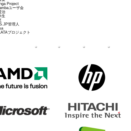
a Project
ambaユーザ会
賢治
幸生
恵
S.JP管理人
sa
AKATAプロジェクト