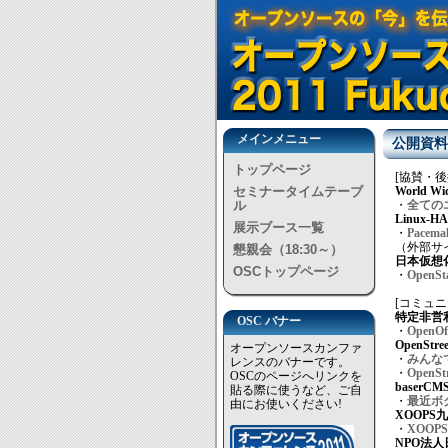
メインメニュー
公開資料 
トップページ
[協賛・後
セミナータイムテーブ
World Wi
ル
・
全ての
Linux-HA 
展示ブース一覧
・
Pac
（外部サ
懇親会（18:30～）
日本仮想
OSCトップページ
・
Open
[コミュニ
特定非営利
OSC バナー
・
OpenO
OpenStre
オープンソースカンファ
・
みんな
レンスのバナーです。
・
OpenS
OSCのページへリンクを
baser
貼る際に使うなど、ご自
・
最近ボク
由にお使いください!
XOOPS
・
XOOP
NPO法人日