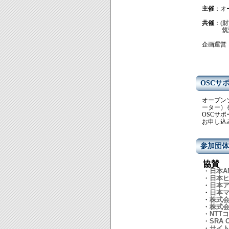
主催
：オ
共催
：
(
筑
企画運営
OSCサ
オープン
ーター）
OSCサ
お申し込
参加団体
協賛
・
日本A
・
日本
・
日本ア
・
日本
・
株式
・
株式会
・
NTT
・
SRA 
・
サイ