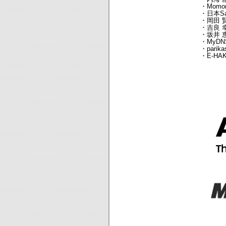
・Momong
・日本S
・岡田 
・吉良 
・坂井 
・MyDN
・parika
・E-H