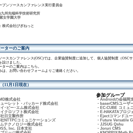
ープンソースカンファレンス実行委員会
財)九州先端科学技術研究所
紫女学園大学
：
株式会社びぎねっと
ポーターのご案内
ソースカンファレンス(OSC)では、企業協賛制度に追加して、個人協賛制度（OSCサ
を設けました。
ポーターのご案内は
こちら
。
みは、
お問い合わせフォーム
よりご連絡ください。
（11月1日現在）
参加グループ
MD株式会社
・
Androidの会福岡
ヒューレット・パッカード株式会社
・
baserCMSユーザ
イ･ビー･エム株式会社
・
EC-CUBE コミュ
マイクロソフト株式会社
・
E-HAKATAプロ
会社日立製作所
・
Ejectコマンドユ
社NTTPCコミュニケーションズ
・
Future Versatile 
コムテクノロジー株式会社
・
JJSUG Qshu
OSS, Inc. 日本支社
・
Joruri CMS
トブリッジ株式会社
・
KNOPPIX/Math Pr