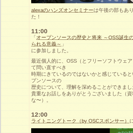
alexaのハンズオンセミナー
は午後の部もあ
た！
11:00
「
オープンソースの歴史と将来 ～OSS誕生
られる意義～
」
に参加しました。
最近個人的に、OSS（とフリーソフトウェ
て問い直すべき
時期にきているのではないかと感じていると
プンソースの
歴史について、理解を深めることができまし
貴重なお話しをありがとうございました（資
な〜）。
12:00
ライトニングトーク（by OSCスポンサー）