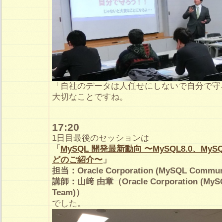
「自社のデータは人任せにしないで自分で守
大切なことですね。
17:20
1日目最後のセッションは
「
MySQL 開発最新動向 〜MySQL8.0、MySQL I
どのご紹介〜
」
担当：Oracle Corporation (MySQL Commun
講師：山﨑 由章（Oracle Corporation (MyS
Team)）
でした。