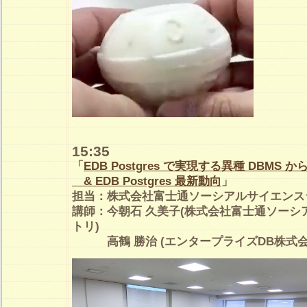
15:35
「
EDB Postgres で実現する異種 DBMS
& EDB Postgres 最新動向
」
担当：株式会社富士通ソーシアルサイエンス
講師：今朝石 久美子(株式会社富士通ソーシ
トリ)
高鶴 勝治 (エンタープライズDB株式会