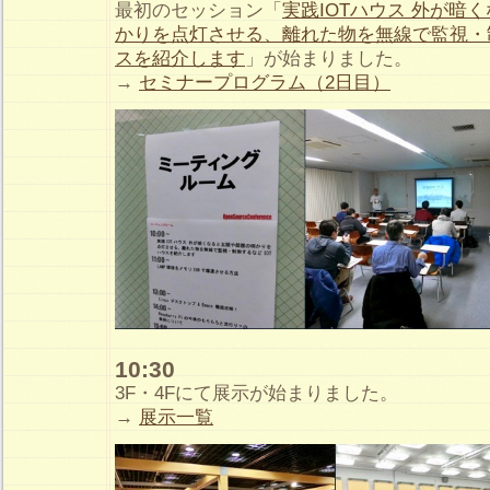
最初のセッション「
実践IOTハウス 外が暗
かりを点灯させる、離れた物を無線で監視・制
スを紹介します
」が始まりました。
→
セミナープログラム（2日目）
10:30
3F・4Fにて展示が始まりました。
→
展示一覧