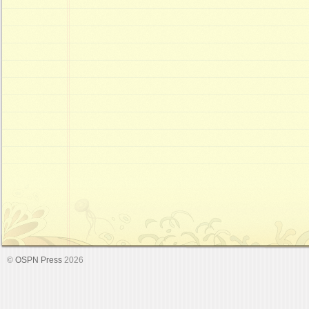
©
OSPN Press
2026