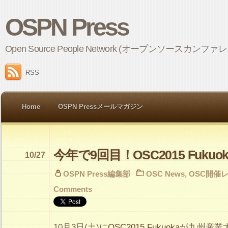
OSPN Press
Open Source People Network (オープンソ
RSS
Home
OSPN Pressメールマガジン
今年で9回目！OSC2015 Fukuo
10/27
OSPN Press編集部
OSC News
,
OSC開催
Comments
10月3日(土)に
OSC2015 Fukuoka
が九州産業