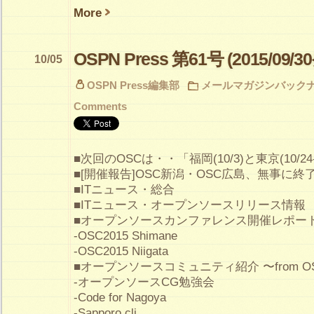
More
OSPN Press 第61号 (2015/09/3
10/05
OSPN Press編集部
メールマガジンバック
Comments
■次回のOSCは・・「福岡(10/3)と東京(10/24
■[開催報告]OSC新潟・OSC広島、無事に終
■ITニュース・総合
■ITニュース・オープンソースリリース情報
■オープンソースカンファレンス開催レポー
-OSC2015 Shimane
-OSC2015 Niigata
■オープンソースコミュニティ紹介 〜from 
-オープンソースCG勉強会
-Code for Nagoya
-Sapporo.clj