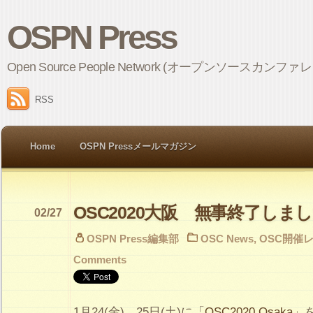
OSPN Press
Open Source People Network (オープンソ
RSS
Home
OSPN Pressメールマガジン
OSC2020大阪 無事終了しま
02/27
OSPN Press編集部
OSC News
,
OSC開催
Comments
1月24(金)、25日(土)に「
OSC2020 Osaka
」