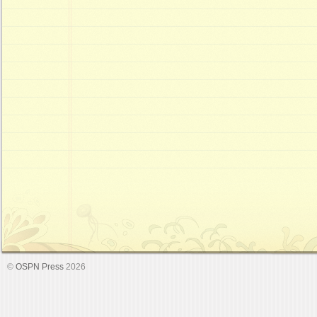
©
OSPN Press
2026