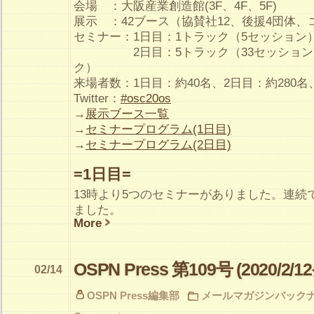
会場 ：大阪産業創造館(3F、4F、5F)
展示 ：42ブース（協賛社12、後援4団体、
セミナー：1日目：1トラック（5セッション
2日目：5トラック（33セッション＋
ク）
来場者数：1日目：約40名、2日目：約280名
Twitter：
#osc20os
→
展示ブース一覧
→
セミナープログラム(1日目)
→
セミナープログラム(2日目)
=1日目=
13時より5つのセミナーがありました。連続
ました。
More
OSPN Press 第109号 (2020/2/1
02/14
OSPN Press編集部
メールマガジンバック