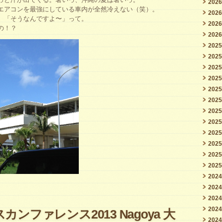
202
エアコンを最強にしている車内が全然冷えない（笑）。
202
、「そうなんですよ〜」って。
202
の！？
202
202
202
202
202
202
202
202
202
202
202
202
202
202
202
202
202
ンファレンス2013 Nagoya 大
202