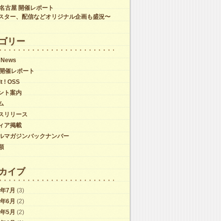
C名古屋 開催レポート
スター、配信などオリジナル企画も盛況〜
ゴリー
 News
C開催レポート
it ! OSS
ント案内
ム
スリリース
ィア掲載
ルマガジンバックナンバー
類
カイブ
6年7月
(3)
6年6月
(2)
6年5月
(2)