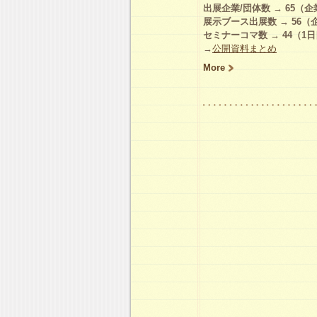
出展企業/団体数 → 65（
展示ブース出展数 → 56（
セミナーコマ数 → 44（1日
→
公開資料まとめ
More