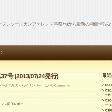
Network (オープンソースカンファレンス事務局)から最新の開催情
ジン
37号 (2013/07/24発行)
最近
OSPN
メールマガジンバックナンバー
No Comments
OS
〜終
OS
レンス開催レポート
ー1
OSPN