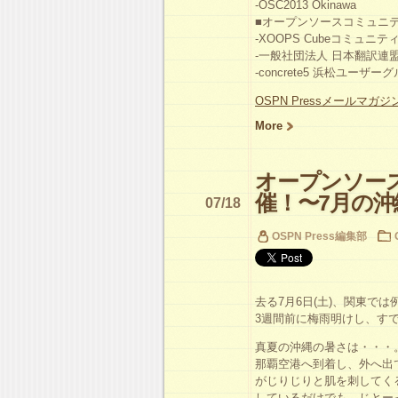
-OSC2013 Okinawa
■オープンソースコミュニティ
-XOOPS Cubeコミュニテ
-一般社団法人 日本翻訳連
-concrete5 浜松ユーザー
OSPN Pressメールマガ
More
オープンソースカ
催！〜7月の
07/18
OSPN Press編集部
去る7月6日(土)、関東で
3週間前に梅雨明けし、す
真夏の沖縄の暑さは・・・
那覇空港へ到着し、外へ出
がじりじりと肌を刺してく
しているだけでも、じとー