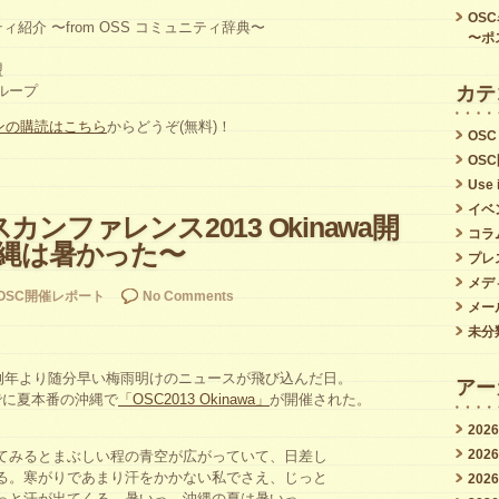
OS
紹介 〜from OSS コミュニティ辞典〜
〜ポ
ィ
盟
カテ
グループ
ジンの購読はこちら
からどうぞ(無料)！
OSC
OS
Use 
イベ
ンファレンス2013 Okinawa開
コラ
沖縄は暑かった〜
プレ
メデ
OSC開催レポート
No Comments
メー
未分
は例年より随分早い梅雨明けのニュースが飛び込んだ日。
アー
でに夏本番の沖縄で
「OSC2013 Okinawa」
が開催された。
202
。
202
てみるとまぶしい程の青空が広がっていて、日差し
る。寒がりであまり汗をかかない私でさえ、じっと
202
っと汗が出てくる。暑いっ、沖縄の夏は暑いっ。