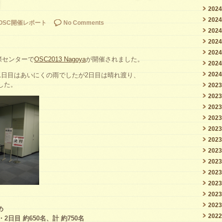
！
202
202
OSC開催レポート
No Comments
202
202
202
際センターで
OSC2013 Nagoya
が開催されました。
202
202
1日目はあいにくの雨でしたが2日目は晴れ渡り、
した。
202
202
202
202
202
202
202
202
202
202
202
202
め
202
・2日目 約650名、計 約750名