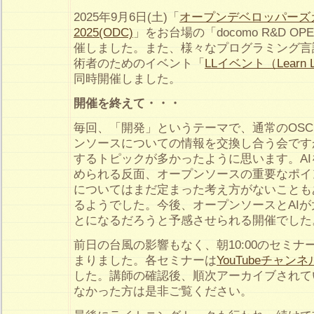
2025年9月6日(土)「
オープンデベロッパーズ
2025(ODC)
」をお台場の「docomo R&D OPE
催しました。また、様々なプログラミング言
術者のためのイベント「
LLイベント（Learn La
同時開催しました。
開催を終えて・・・
毎回、「開発」というテーマで、通常のOS
ンソースについての情報を交換し合う会です
するトピックが多かったように思います。A
められる反面、オープンソースの重要なポイ
についてはまだ定まった考え方がないことも
るようでした。今後、オープンソースとAI
とになるだろうと予感させられる開催でした
前日の台風の影響もなく、朝10:00のセミ
まりました。各セミナーは
YouTubeチャンネ
した。講師の確認後、順次アーカイブされて
なかった方は是非ご覧ください。