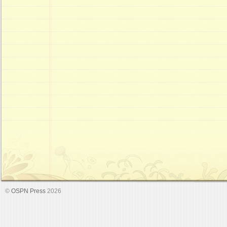
©
OSPN Press
2026