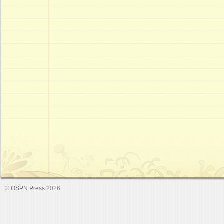
©
OSPN Press
2026