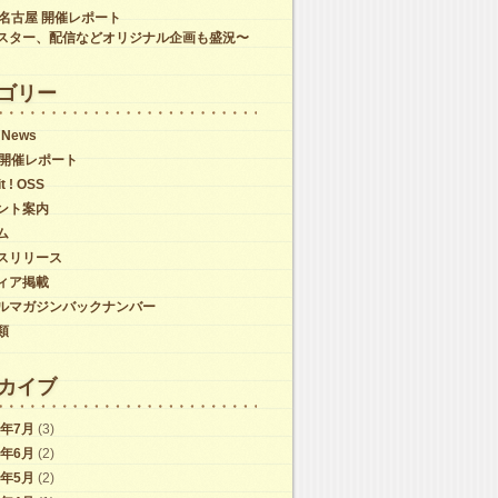
C名古屋 開催レポート
スター、配信などオリジナル企画も盛況〜
ゴリー
 News
C開催レポート
it ! OSS
ント案内
ム
スリリース
ィア掲載
ルマガジンバックナンバー
類
カイブ
6年7月
(3)
6年6月
(2)
6年5月
(2)