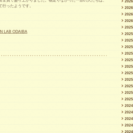
者全員で盛り上がりました。物足りなかった一部の人たちは、
202
ン
て行ったようです。
202
ト
202
ODC
202
202
を
N LAB ODAIBA
202
開
202
催
202
202
し
202
ま
202
し
202
202
た
202
–
202
交
202
202
流
202
会
202
で
202
は
202