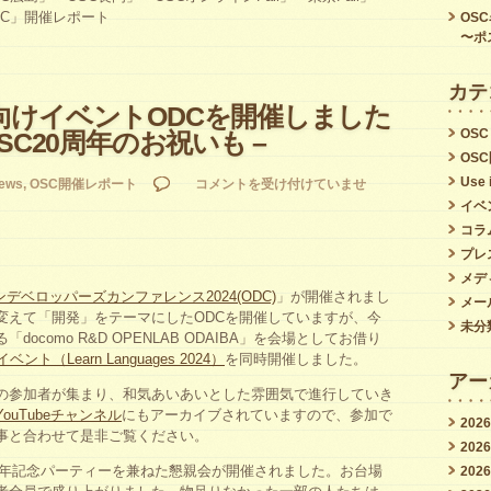
号
DC」開催レポート
OS
〜ポ
(2024/9/25
発
カテ
行)
向けイベントODCを開催しました
OSC
SC20周年のお祝いも –
は
OS
Use 
デ
ews
,
OSC開催レポート
コメントを受け付けていませ
イベ
ベ
コラ
ロ
プレ
ッ
メデ
デベロッパーズカンファレンス2024(ODC)
」が開催されまし
メー
パ
変えて「開発」をテーマにしたODCを開催していますが、今
未分
ocomo R&D OPENLAB ODAIBA」を会場としてお借り
ー
イベント（Learn Languages 2024）
を同時開催しました。
向
アー
の参加者が集まり、和気あいあいとした雰囲気で進行していき
け
YouTubeチャンネル
にもアーカイブされていますので、参加で
202
事と合わせて是非ご覧ください。
イ
202
ベ
0周年記念パーティーを兼ねた懇親会が開催されました。お台場
202