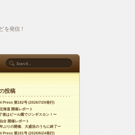
報などを発信！
の投稿
 Press 第182号 (2026/7/29発行)
C北海道 開催レポート
了後はビール園でジンギスカン！〜
C仙台 開催レポート
4年ぶりの開催、大盛況のうちに終了ー
 Press 第181号 (2026/6/24発行)