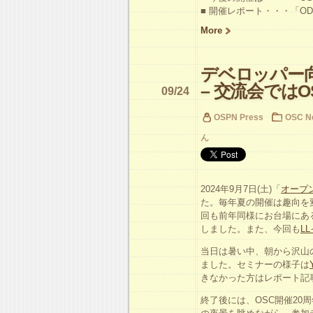
■ 開催レポート・・・「O
More
デベロッパー
– 交流会ではO
09/24
OSPN Press
OSC N
ん
2024年9月7日(土)「
オープン
た。毎年夏の開催は趣向を
回も前年同様にお台場にある「d
しました。また、今回も
LL
当日は暑い中、朝から沢山
ました。セミナーの様子は
きなかった方はレポート記
終了後には、OSC開催2