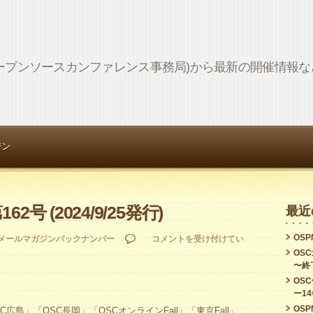
Network (オープンソースカンファレンス事務局)から最新の開催情
ジン
162号 (2024/9/25発行)
最近
OSPN
OSPN
メールマガジンバックナンバー
コメントを受け付けてい
OS
Press
〜終
第
OS
ー1
162
OSPN
広島」「OSC長岡」「OSCオンラインFall」「東京Fall」