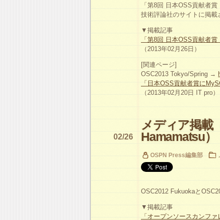
「第8回 日本OSS貢献者
技術評論社のサイトに掲載
▼掲載記事
「第8回 日本OSS貢献者
（2013年02月26日）
[関連ページ]
OSC2013 Tokyo/Spring →
「日本OSS貢献者賞にMySQL、A
（2013年02月20日 IT pro）
メディア掲載（OS
Hamamatsu）
02/26
OSPN Press編集部
OSC2012 FukuokaとOS
▼掲載記事
「オープンソースカンファ