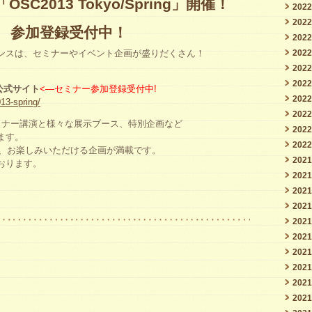
OSC2013 Tokyo/Spring」開催！
202
202
参加登録受付中！
202
ンスは、セミナーやイベント企画が盛りだくさん！
202
202
202
ng公式サイト
<—セミナー参加登録受付中!
202
13-spring/
202
ミナー講演と様々な展示ブース、特別企画など
202
ます。
202
で、お楽しみいただける企画が満載です。
202
おります。
202
202
202
202
202
202
202
202
202