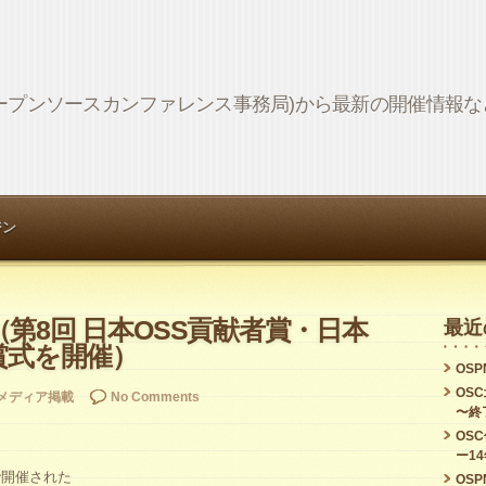
Network (オープンソースカンファレンス事務局)から最新の開催情
ジン
第8回 日本OSS貢献者賞・日本
最近
賞式を開催）
OSPN
OS
メディア掲載
No Comments
〜終
OS
ー1
g内で開催された
OSPN