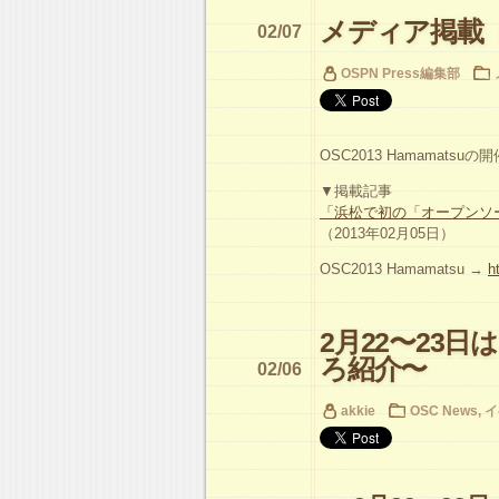
メディア掲載（OS
02/07
OSPN Press編集部
OSC2013 Hamamat
▼掲載記事
「浜松で初の「オープンソ
（2013年02月05日）
OSC2013 Hamamatsu →
h
2月22〜23
ろ紹介〜
02/06
akkie
OSC News
,
イ