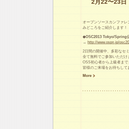
2月22〜23日「
オープンソースカンファレ
みどころをご紹介します！
◆OSC2013 Tokyo/Spri
→
http://www.ospn.jp/osc20
2日間の開催中、多彩なセ
全て無料でご参加いただけ
OSS初心者から上級者ま
皆様のご来場をお待ちして
More