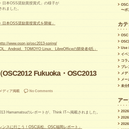
賞・日本OSS奨励賞授賞式」の様子が
OS
されました。
〜ポ
賞・日本OSS奨励賞授賞式を開催」
カテ
OSC
OS
http://www.ospn.jp/osc2013-spring/
Use 
ndroid、TOMOYO Linux、LibreOfficeの開発者4氏」
イベ
コラ
プレ
C2012 Fukuoka・OSC2013
メデ
メー
未分
メディア掲載
No Comments
アー
202
C2013 Hamamatsuのレポートが、Think ITへ掲載されました。
202
202
レンスに行こう！OSC浜松、OSC福岡レポート」