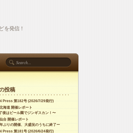
報などを発信！
の投稿
 Press 第182号 (2026/7/29発行)
C北海道 開催レポート
了後はビール園でジンギスカン！〜
C仙台 開催レポート
4年ぶりの開催、大盛況のうちに終了ー
 Press 第181号 (2026/6/24発行)