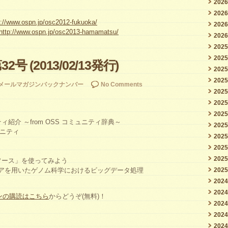
202
202
p://www.ospn.jp/osc2012-fukuoka/
202
http://www.ospn.jp/osc2013-hamamatsu/
202
202
202
32号 (2013/02/13発行)
202
202
メールマガジンバックナンバー
No Comments
202
202
202
紹介 ～from OSS コミュニティ辞典～
202
ュニティ
202
202
202
ソース」を使ってみよう
ェアを用いたゲノム科学におけるビッグデータ処理
202
202
202
ジンの購読はこちら
からどうぞ(無料)！
202
202
202