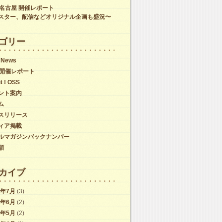
C名古屋 開催レポート
スター、配信などオリジナル企画も盛況〜
ゴリー
 News
C開催レポート
it ! OSS
ント案内
ム
スリリース
ィア掲載
ルマガジンバックナンバー
類
カイブ
6年7月
(3)
6年6月
(2)
6年5月
(2)