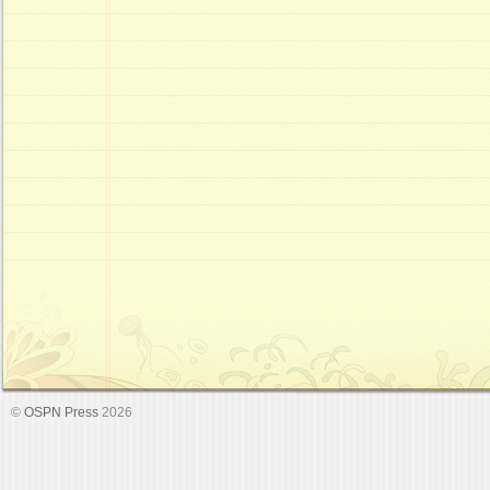
©
OSPN Press
2026