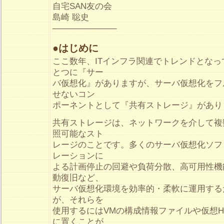
自宅SAN友の会
島崎 聡史
———————–
●はじめに
ここ数年、ITインフラ関連でトレンドとな
とつに『サー
バ仮想化』がありますが、サーバ仮想化をフ
せないコン
ポーネントとして『共有ストレージ』があり
共有ストレージは、ネットワークを介して複
照可能なスト
レージのことです。多くのサーバ仮想化ソフ
レーションに
よる計画停止の回避や負荷分散、高可用性機
動復旧など、
サーバ仮想化環境を効率的・柔軟に運用する
が、それらを
使用するにはVMの構成情報ファイルや仮想H
に置くことが