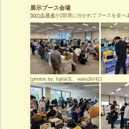
展示ブース会場
50の出展者
が2部屋に分かれてブースを並べ
(photos by: fujita/左、wata2ki/右)