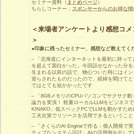
セミナー資料（
まとめページ
）
ちらしコーナー：
スポンサーからのお得な情
＜来場者アンケートより感想コメ
＞
●印象に残ったセミナー、感想など教えてく
– 「北海道にインターネットを最初に持っ
を超えて面白かった。今回話せなかった分を
生まれる以前の話で、物心ついた時にはイン
巡らされたものだったので、経緯を聞けてと
ではとても短かかったです
– 「8GBメモリのCPUパソコンでサクサク動くGo
論力を実演！ 軽量ローカルLLMをビジネス
KINAKO」低スペックPCでLLMを動かすた
工夫次第でリソースを活用できるということ
– 「さくらのAI Engineで作る：個人開発
ティブなシステム設計」AIの活用例を出し