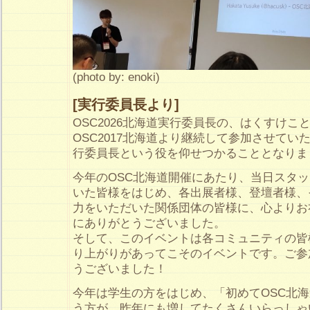
(photo by: enoki)
[実行委員長より]
OSC2026北海道実行委員長の、はくすけこ
OSC2017北海道より継続して参加させてい
行委員長という役を仰せつかることとなりま
今年のOSC北海道開催にあたり、当日スタ
いた皆様をはじめ、各出展者様、登壇者様、
力をいただいた関係団体の皆様に、心よりお
にありがとうございました。
そして、このイベントは各コミュニティの皆
り上がりがあってこそのイベントです。ご参
うございました！
今年は学生の方をはじめ、「初めてOSC北
う方が、昨年にも増してたくさんいらっしゃ