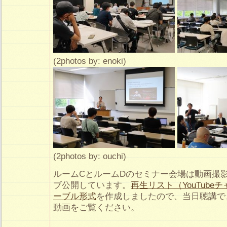
(2photos by: enoki)
(2photos by: ouchi)
ルームCとルームDのセミナー会場は動画撮
ブ公開しています。
再生リスト（YouTube
ーブル形式
を作成しましたので、当日聴講で
動画をご覧ください。