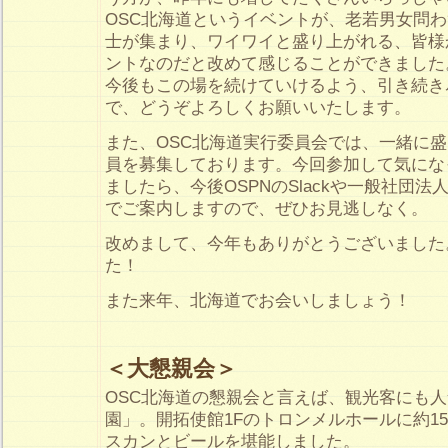
OSC北海道というイベントが、老若男女問
士が集まり、ワイワイと盛り上がれる、皆様
ントなのだと改めて感じることができました
今後もこの場を続けていけるよう、引き続き
で、どうぞよろしくお願いいたします。
また、OSC北海道実行委員会では、一緒に
員を募集しております。今回参加して気にな
ましたら、今後OSPNのSlackや一般社団法人
でご案内しますので、ぜひお見逃しなく。
改めまして、今年もありがとうございました
た！
また来年、北海道でお会いしましょう！
＜大懇親会＞
OSC北海道の懇親会と言えば、観光客にも
園」。開拓使館1Fのトロンメルホールに約1
スカンとビールを堪能しました。