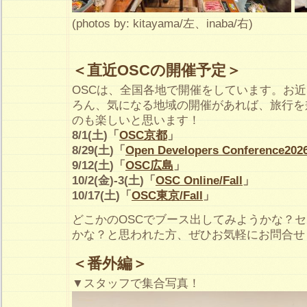
(photos by: kitayama/左、inaba/右)
＜直近OSCの開催予定＞
OSCは、全国各地で開催をしています。お
ろん、気になる地域の開催があれば、旅行を
のも楽しいと思います！
8/1(土)「
OSC京都
」
8/29(土)「
Open Developers Conference202
9/12(土)「
OSC広島
」
10/2(金)-3(土)「
OSC Online/Fall
」
10/17(土)「
OSC東京/Fall
」
どこかのOSCでブース出してみようかな？
かな？と思われた方、ぜひお気軽にお問合せ
＜番外編＞
▼スタッフで集合写真！