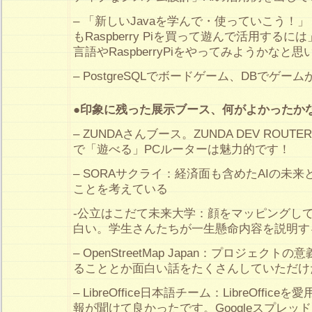
– 「新しいJavaを学んで・使っていこう！
もRaspberry Piを買って遊んで活用するに
言語やRaspberryPiをやってみようかなと
– PostgreSQLでボードゲーム、DBでゲ
●印象に残った展示ブース、何がよかったか
– ZUNDAさんブース。ZUNDA DEV ROU
で「遊べる」PCルーターは魅力的です！
– SORAサクライ：経済面も含めたAIの未
ことを考えている
-公立はこだて未来大学：顔をマッピングし
白い。学生さんたちが一生懸命内容を説明す
– OpenStreetMap Japan：プロジェク
ることとか面白い話をたくさんしていただけ
– LibreOffice日本語チーム：LibreOffi
報が聞けて良かったです。Googleスプレッ