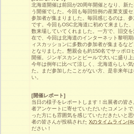
北海道開催は前回が20周年開催となり、新た
う開催でした。今回も毎回恒例の産業支援セン
参加者が集まりました。毎回感じるのは、参
です。今回もOSC北海道に初めて来ました
数来場していてくれました。一方で、旧交を
在で、今回は北海道のインターネット黎明期
ィスカッションに多数の参加者が集まるなど
となりました。懇親会も約150名でサッポロ
開催。ジンギスカンとビールで大いに盛り上
今年は例年に比べて涼しく、北海道らしい気
た。まだ参加したことがない方、是非来年は
い。
[開催レポート]
当日の様子をレポートします！出展者の皆さ
者アンケートに寄せていただいたコメントで
った方にも雰囲気を感じていただきたいと思
者の皆さんが投稿された
Xのタイムライン(#os
ださい！