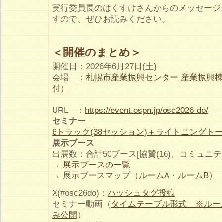
実行委員長のはくすけさんからのメッセージ
すので、ぜひお読みください。
＜開催のまとめ＞
開催日：2026年6月27日(土)
会場 ：
札幌市産業振興センター 産業振興棟 
付）
URL ：
https://event.ospn.jp/osc2026-do/
セミナー
6トラック(38セッション)＋ライトニングト
展示ブース
出展数：合計50ブース[協賛(16)、コミュニティ(
→
展示ブースの一覧
→ 展示ブースマップ（
ルームA
・
ルームB
）
X(#osc26do)：
ハッシュタグ投稿
セミナー動画（
タイムテーブル形式 ※ルー
み公開
）