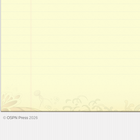
©
OSPN Press
2026