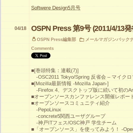
Softwere Design5月号
OSPN Press 第9号 (2011/4/13発
04/18
OSPN Press編集部
メールマガジンバック
Comments
■[巻頭特集：連載(7)]
-OSC2011 Tokyo/Spring 反省会 – マイ
■[Mozilla最新情報 -Mozilla Japan-]
-Firefox 4、デスクトップ版に続いて初のAn
■オープンソースカンファレンス開催レポート -OSC
■オープンソースコミュニティ紹介
-PepoLinux
-concrete5関西ユーザグループ
-神戸ITフェス/OSC神戸 学生チーム
■「オープンソース」を使ってみよう！ -OpenStr