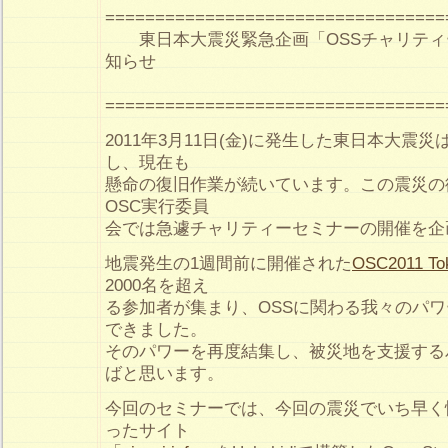
=================================
東日本大震災緊急企画「OSSチャリティ
知らせ
=================================
2011年3月11日(金)に発生した東日本大震
し、現在も
懸命の復旧作業が続いています。この震災の
OSC実行委員
会では急遽チャリティーセミナーの開催を企
地震発生の1週間前に開催された
OSC2011 Tok
2000名を超え
る参加者が集まり、OSSに関わる我々のパ
できました。
そのパワーを再度結集し、被災地を支援する
ばと思います。
今回のセミナーでは、今回の震災でいち早く
ったサイト