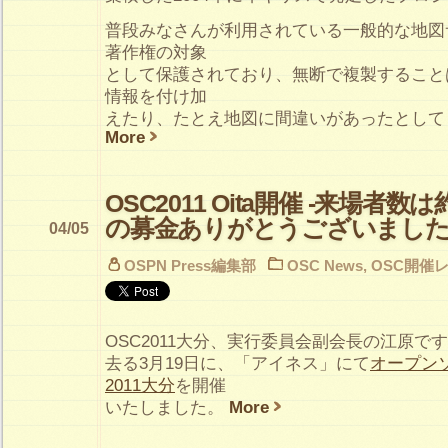
普段みなさんが利用されている一般的な地図
著作権の対象
として保護されており、無断で複製すること
情報を付け加
えたり、たとえ地図に間違いがあったとして
More
OSC2011 Oita開催 -来場者数は
の募金ありがとうございまし
04/05
OSPN Press編集部
OSC News
,
OSC開催
OSC2011大分、実行委員会副会長の江原で
去る3月19日に、「アイネス」にて
オープン
2011大分
を開催
いたしました。
More