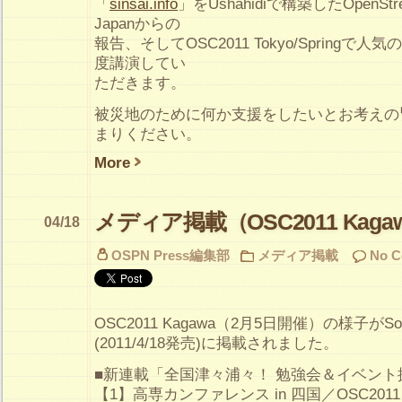
「
sinsai.info
」をUshahidiで構築したOpenStreet
Japanからの
報告、そしてOSC2011 Tokyo/Spring
度講演してい
ただきます。
被災地のために何か支援をしたいとお考えの
まりください。
More
メディア掲載（OSC2011 Kag
04/18
OSPN Press編集部
メディア掲載
No 
OSC2011 Kagawa（2月5日開催）の様子がSoft
(2011/4/18発売)に掲載されました。
■新連載「全国津々浦々！ 勉強会＆イベント
【1】高専カンファレンス in 四国／OSC2011 