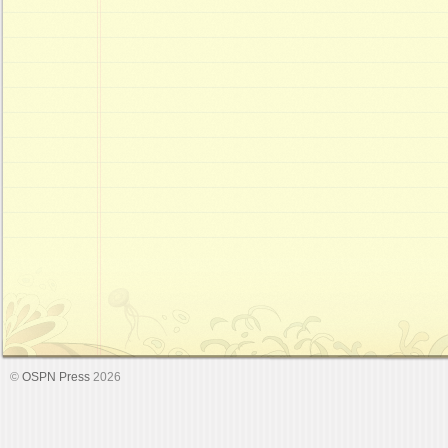
©
OSPN Press
2026