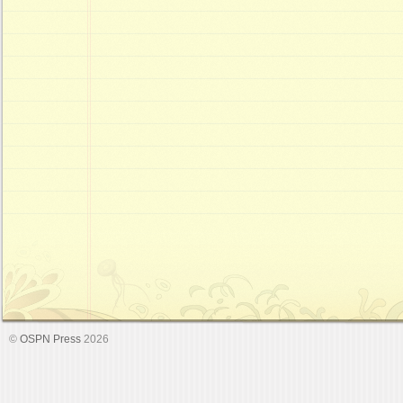
©
OSPN Press
2026