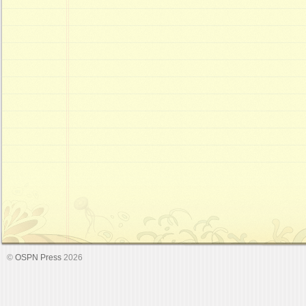
©
OSPN Press
2026