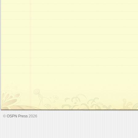
©
OSPN Press
2026