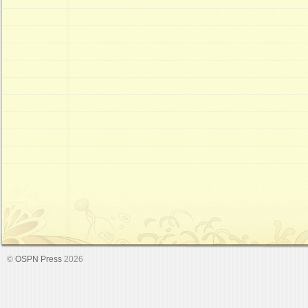
©
OSPN Press
2026