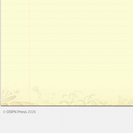
©
OSPN Press
2026