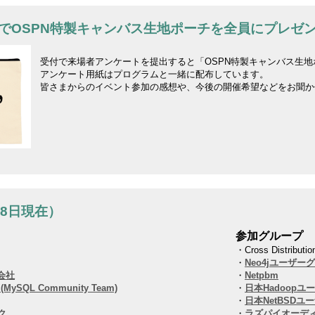
でOSPN特製キャンバス生地ポーチを全員にプレゼ
受付で来場者アンケートを提出すると「OSPN特製キャンバス生地
アンケート用紙はプログラムと一緒に配布しています。
皆さまからのイベント参加の感想や、今後の開催希望などをお聞か
18日現在）
参加グループ
・Cross Distributi
・
Neo4jユーザー
会社
・
Netpbm
n (MySQL Community Team)
・
日本Hadoopユ
・
日本NetBSDユ
ク
・
ラズパイオーデ