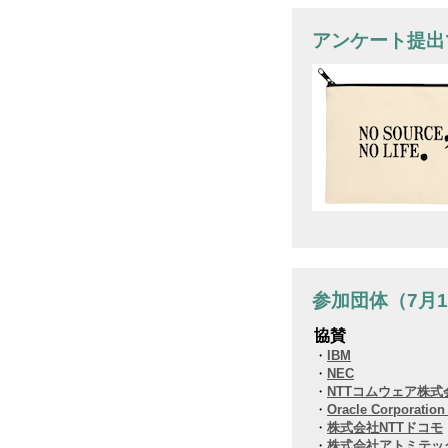
アンケート提出
参加団体（7月
協賛
・
IBM
・
NEC
・
NTTコムウェア株式
・
Oracle Corporatio
・
株式会社NTTドコモ
・
株式会社アトミテッ