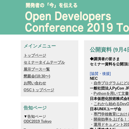
メインメニュー
公開資料 (9月4
トップページ
◆講演者の皆さま
セミナータイムテーブル
セミナー資料を公開頂け
展示ブース一覧
[協賛・後援]
懇親会(18:30〜)
NEC
お問い合わせ
・
自作プログラムにど
一般社団法人PyCon J
OSCトップページ
・
Pythonを用いて
日本仮想化技術株式会
・
これから始めるDevO
告知ページ
日本UNIXユーザ会
・
専門学校教育におけ
▼告知ページ
・
開発効率を上げる！
ODC2019 Tokyo
・
運用ドキュメント20