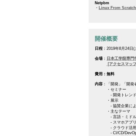
Netpbm
・
Linux From S
開催概要
日程
：2019年8月24日(土
会場
：
日本工学院専門
[アクセスマップ
費用：無料
内容
：「開発」「開発
・セミナー
- 開発トレンドの最
・展示
- 協賛企業によ
・主なテーマ
- 言語・ミドル
- スマホアプリ・
- クラウド活用（
- CI/CD/DevOp