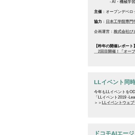
- AI・機械学
主催
：オープンデベロ
協力
：
日本工学院専門
企画運営：
株式会社び
【昨年の開催レポート
2回目開催！「オープン
LLイベント同
今年もLLイベントをO
「LLイベント2019 -Lear
＞＞
LLイベントウェブ
ドコモAIエー