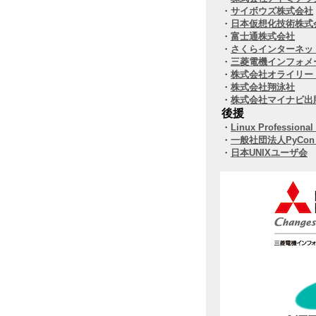
・
サイボウズ株式会社
・
日本仮想化技術株式
・
富士通株式会社
・
さくらインターネッ
・
三菱電機インフォメ
・
株式会社オライリー
・
株式会社翔泳社
・
株式会社マイナビ出
後援
・
Linux Professiona
・
一般社団法人PyCon 
・
日本UNIXユーザ会