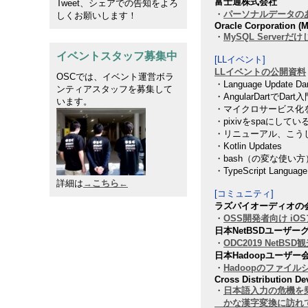
富士通株式会社
Tweet、シェアでの告知をよろ
・
パーソナルデータのあ
しくお願いします！
Oracle Corporation 
・
MySQL Server
イベントスタッフ募集中
[LLイベント]
LLイベントの公開資料
OSCでは、イベント運営ボラ
・Language Update Dar
ンティアスタッフを募集して
・AngularDartでDart
います。
・マイクロサービス化
・pixivをspaにしてい
・リニューアル、こう
・Kotlin Updates
・bash（の変な使い方）u
・TypeScript Language
詳細は
→こちら←
[コミュニティ]
ラズパイオーディオの
・
OSS開発者向け i
日本NetBSDユーザー
・
ODC2019 NetBS
日本Hadoopユーザー
・
Hadoopのファイル
Cross Distribution D
・
日本語入力の危機を
かな漢字変換に訪れ