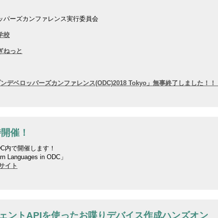
習
ッパーズカンファレンス実行委員会
学校
ぎねっと
】
デベロッパーズカンファレンス(ODC)2018 Tokyo」無事終了しました！
時開催！
DC内で開催します！
n Languages in ODC」
サイト
ジェントAPIを使ったお喋りデバイス作成ハンズオン