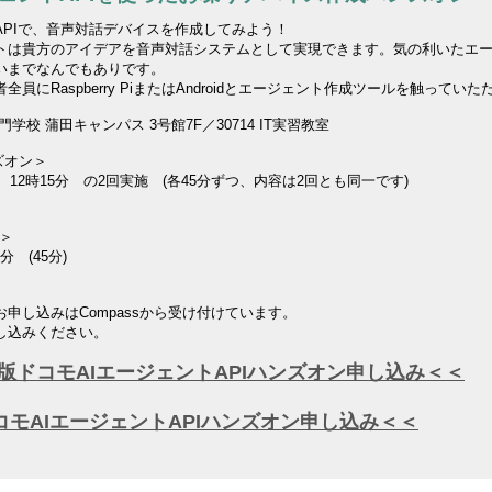
APIで、音声対話デバイスを作成してみよう！
ントは貴方のアイデアを音声対話システムとして実現できます。気の利いたエ
いまでなんでもありです。
全員にRaspberry PiまたはAndroidとエージェント作成ツールを触っ
学校 蒲田キャンパス 3号館7F／30714 IT実習教室
ンズオン＞
、12時15分 の2回実施 (各45分ずつ、内容は2回とも同一です)
ン＞
 (45分)
申し込みはCompassから受け付けています。
し込みください。
ry Pi版ドコモAIエージェントAPIハンズオン申し込み＜＜
版ドコモAIエージェントAPIハンズオン申し込み＜＜