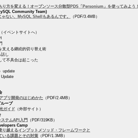
り方を変える！オープンソース分散型PDS「Personium」を使ってみよう
(MySQL Community Team)
だけじゃない、MySQL Shellもあるんです。
（PDF/3.4MB）
（イベントサイトへ）
t
入門
を支える継続的切り替え術
る話し
して不具合は起こった
pdate
 Update
会
OSアプリ開発のはじめかた
（PDF/2.4MB）
グループ
D観光ガイド
（外部サイト）
会
システムAPI入門
（PDF/319KB）
evelopers Camp
乗り越えるインプットメソッド・フレームワークと
ている課題とその対策
（PDF/1.3MB）