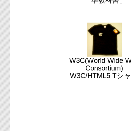
準教科書」
W3C(World Wide 
Consortium)
W3C/HTML5 Tシ