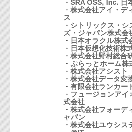
・
SRA OSS, Inc. 
・
株式会社アイ・デ
ス
・
シトリックス・シ
ズ・ジャパン株式会
・
日本オラクル株式
・
日本仮想化技術株
・
株式会社野村総合
・
ぷらっとホーム株
・
株式会社アシスト
・
株式会社データ変
・
有限会社ランカー
・
フュージョンアイ
式会社
・
株式会社フォーデ
ャパン
・
株式会社ユウシス