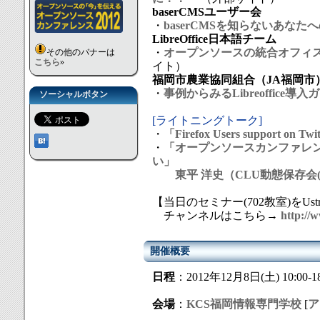
baserCMSユーザー会
・
baserCMSを知らないあなた
LibreOffice日本語チーム
・
オープンソースの統合オフィスソフ
その他のバナーは
こちら
»
イト）
福岡市農業協同組合（JA福岡市
・
事例からみるLibreoffice導入
ソーシャルボタン
[ライトニングトーク]
・
「Firefox Users support on 
・
「オープンソースカンファレンス20
い」
東平 洋史（CLU動態保存会(
【当日のセミナー(702教室)をUs
チャンネルはこちら→
http://
開催概要
日程
：2012年12月8日(土) 10:00-18
会場
：
KCS福岡情報専門学校
[
ア