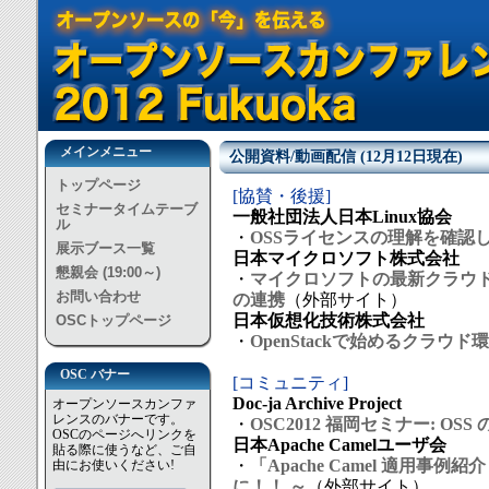
メインメニュー
公開資料/動画配信 (12月12日現在)
トップページ
[協賛・後援]
セミナータイムテーブ
一般社団法人日本Linux協会
ル
・
OSSライセンスの理解を確認
展示ブース一覧
日本マイクロソフト株式会社
懇親会 (19:00～)
・
マイクロソフトの最新クラウド【W
お問い合わせ
の連携
（外部サイト）
日本仮想化技術株式会社
OSCトップページ
・
OpenStackで始めるクラウ
OSC バナー
[コミュニティ]
Doc-ja Archive Project
オープンソースカンファ
レンスのバナーです。
・
OSC2012 福岡セミナー: OS
OSCのページへリンクを
日本Apache Camelユーザ会
貼る際に使うなど、ご自
・
「Apache Camel 適用事例
由にお使いください!
に！！ ～
（外部サイト）