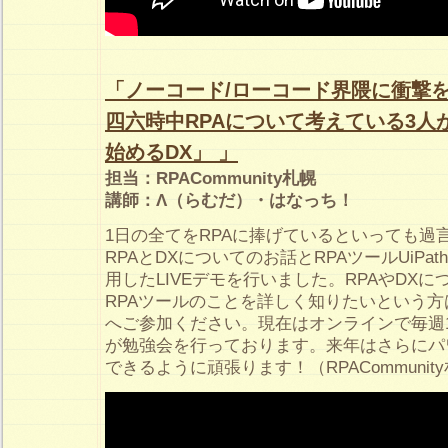
「ノーコード/ローコード界隈に衝撃を
四六時中RPAについて考えている3人
始めるDX」 」
担当：RPACommunity札幌
講師：Λ（らむだ）・はなっち！
1日の全てをRPAに捧げているといっても過
RPAとDXについてのお話とRPAツールUiPath
用したLIVEデモを行いました。RPAやDX
RPAツールのことを詳しく知りたいという方は、
へご参加ください。現在はオンラインで毎週
が勉強会を行っております。来年はさらにパ
できるように頑張ります！（RPACommunit