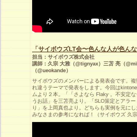
「サイボウズLT会〜色んな人が色ん
担当：サイボウズ株式会社
講師：久宗 大雅（@tignyax）三苫 亮（@mi
（@ueokande）
サイボウズのメンバーによる発表会です。複
れ違うテーマで発表をします。今回はkintone
ムより２本。「「さよなら Flaky 。不安
うお話」を三苫亮より。「SLO策定とアラ
り」を上岡真也より。どちらも実例を元にし
みなさまの参考になれば！（サイボウズ 久宗@t