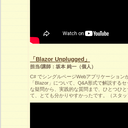
「Blazor Unplugged」
担当/講師：坂本 純一（個人）
C# でシングルページWebアプリケーショ
「Blazor」について、Q&A形式で解説す
な疑問から、実践的な質問まで、ひとつひと
て、とても分かりやすかったです。（スタッ