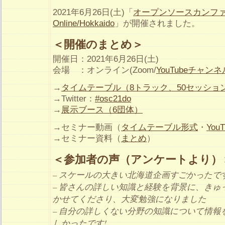
2021年6月26日(土)「
オープンソースカンファレ
Online/Hokkaido
」が開催されました。
＜開催のまとめ＞
開催日：2021年6月26日(土)
会場 ：オンライン(Zoom/
YouTubeチャンネ
→
タイムテーブル（8トラック、50セッション
→Twitter：
#osc21do
→
展示ブース（6団体）
→セミナー動画（
タイムテーブル形式
・
Yo
→セミナー資料（
まとめ
）
＜参加者の声（アンケートより）
– スケールの大きい北海道企画すごかったで
– 皆さんの詳しい知識と経験を背景に、きゅ
かせてくださり、大変勉強になりました
– 自分の詳しくない分野の知識について情報
しかったです!