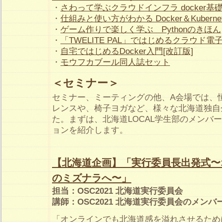
・
さわって学ぶクラウドインフラ docker
・
仕組みと使い方がわかる Docker＆Kuber
・
ゲーム作りで楽しく学ぶ Pythonのきほん
・
「TWELITE PAL」ではじめるクラウド電
・
自宅ではじめるDocker入門[改訂版]
・
モウフカブール同人誌セット
＜セミナー＞
セミナー、ミーティングの他、A会場では、
レンスや、椅子ヨガなど、様々な北海道独自
た。まずは、北海道LOCAL学生部のメンバ
ョンを紹介します。
【北海道企画】「実行委員長出発式〜オ
のミズナラへ〜」
担当：OSC2021 北海道実行委員会
講師：OSC2021 北海道実行委員会のメンバ
「オンラインでも北海道感を溢れさせるため