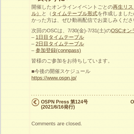
開催したオンラインイベントごとの
再生リスト
ル）
と（
タイムテーブル形式
を作成しました
かった方は、ぜひ動画配信でお楽しみくださ
次回のOSCは、7/30(金)-7/31(土)の
OSCオ
–
1日目タイムテーブル
–
2日目タイムテーブル
–
参加登録(connpass)
皆様のご参加をお待ちしています。
■今後の開催スケジュール
https://www.ospn.jp/
OSPN Press 第124号
O
(2021/6/16発行)
Comments are closed.