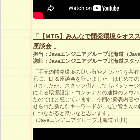
「【MTG】みんなで開発環境をオスス
座談会 」
担当：Javaエンジニアグループ北海道（Java
講師：Javaエンジニアグループ北海道スタ
「手元の開発環境の良い所やノウハウを共有
元に、LT＆座談会を行いました。はじめて
りましたが、スタッフ側としてもパッケージマ
による環境設定・コンテナとの連携のノウハ
たのではと感じています。今回の発表内容や
せられた新たなキーワードが、ぜひ皆さんの
につながると良いなと思います。
（Javaエンジニアグループ北海道 山川）