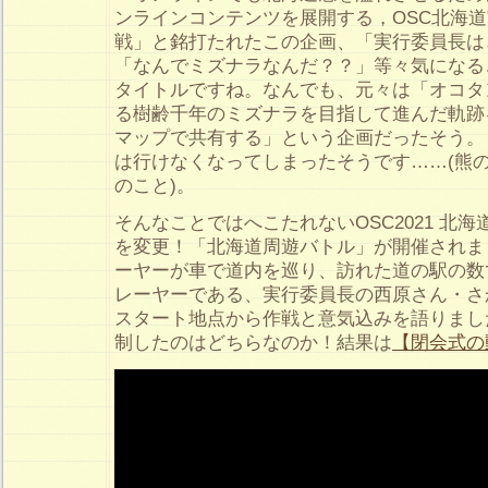
ンラインコンテンツを展開する，OSC北海
戦」と銘打たれたこの企画、「実行委員長は
「なんでミズナラなんだ？？」等々気になる
タイトルですね。なんでも、元々は「オコタ
る樹齢千年のミズナラを目指して進んだ軌跡
マップで共有する」という企画だったそう。
は行けなくなってしまったそうです……(熊
のこと)。
そんなことではへこたれないOSC2021 北
を変更！「北海道周遊バトル」が開催されま
ーヤーが車で道内を巡り、訪れた道の駅の数
レーヤーである、実行委員長の西原さん・さ
スタート地点から作戦と意気込みを語りまし
制したのはどちらなのか！結果は
【閉会式の