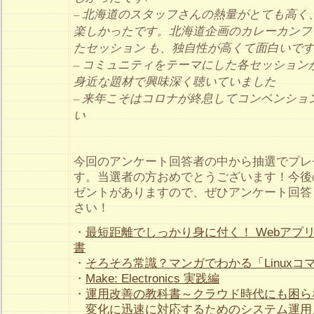
– 北海道のスタッフさんの熱量がとても高く
楽しかったです。北海道企画のカレーカンフ
たセッション も、独自性が高くて面白いで
– コミュニティをテーマにした各セッション
身近な題材で興味深く聴いていました
– 来年こそはコロナが終息してコンベンショ
い
今回のアンケート回答者の中から抽選でプレ
す。当選者の方おめでとうございます！今後
ゼントがありますので、ぜひアンケート回答
さい！
・
最短距離でしっかり身に付く！ Webアプ
書
・
そろそろ常識？マンガでわかる「Linuxコ
・
Make: Electronics 実践編
・
運用改善の教科書～クラウド時代にも困ら
変化に迅速に対応するためのシステム運用