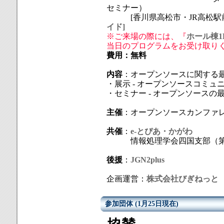
セミナー）
[香川県高松市・JR高松駅前 
イド]
※ご来場の際には、『
ホール棟1
当日のプログラムをお受け取り
費用：無料
内容
：オープンソースに関する
・展示 - オープンソースコミ
・セミナー - オープンソースの
主催
：オープンソースカンファ
共催
：
e-とぴあ・かがわ
情報処理学会四国支部（第2
後援
：
JGN2plus
企画運営：
株式会社びぎねっと
参加団体 (1月25日現在)