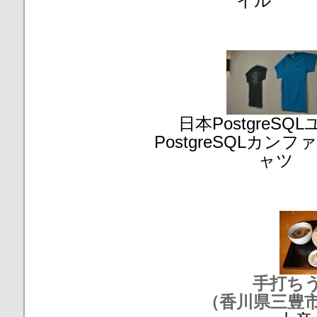
イル
日本PostgreSQ
PostgreSQLカン
ャツ
手打ち
（香川県三豊市詫