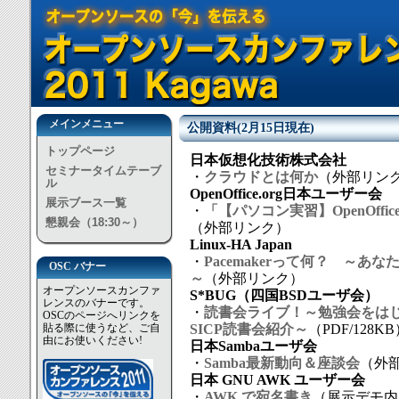
メインメニュー
公開資料(2月15日現在)
トップページ
日本仮想化技術株式会社
セミナータイムテーブ
・
クラウドとは何か
（外部リン
ル
OpenOffice.org日本ユーザー会
展示ブース一覧
・
「【パソコン実習】OpenOffi
懇親会（18:30～）
（外部リンク）
Linux-HA Japan
・
Pacemakerって何？ ～
OSC バナー
～
（外部リンク）
オープンソースカンファ
S*BUG（四国BSDユーザ会）
レンスのバナーです。
・
読書会ライブ！～勉強会をはじめ
OSCのページへリンクを
貼る際に使うなど、ご自
SICP読書会紹介～
（PDF/128K
由にお使いください!
日本Sambaユーザ会
・
Samba最新動向＆座談会
（外
日本 GNU AWK ユーザー会
・
AWK で宛名書き
（展示デモ内