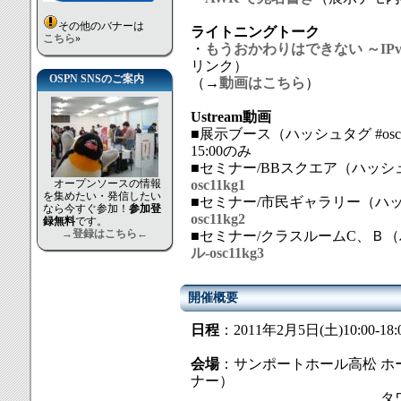
その他のバナーは
ライトニングトーク
こちら
»
・
もうおかわりはできない ～IP
リンク）
OSPN SNSのご案内
（→
動画はこちら
）
Ustream動画
■展示ブース（ハッシュタグ #osc
15:00のみ
■セミナー/BBスクエア（ハッシュタ
オープンソースの情報
osc11kg1
を集めたい・発信したい
■セミナー/市民ギャラリー（ハッシュ
なら今すぐ参加！
参加登
osc11kg2
録無料
です。
→登録はこちら←
■セミナー/クラスルームC、Ｂ（ハッ
ル-osc11kg3
開催概要
日程
：2011年2月5日(土)10:00-18:
会場
：サンポートホール高松 ホ
ナー）
タワー棟 4F/5F 