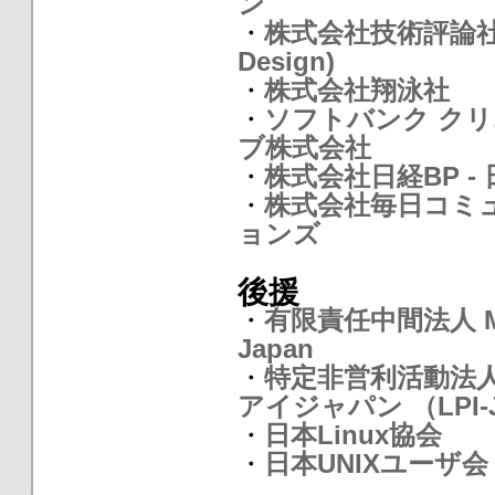
ン
・
株式会社技術評論社(S
Design)
・
株式会社翔泳社
・
ソフトバンク ク
ブ株式会社
・
株式会社日経BP - 日
・
株式会社毎日コミ
ョンズ
後援
・
有限責任中間法人 Mo
Japan
・
特定非営利活動法
アイジャパン （LPI-J
・
日本Linux協会
・
日本UNIXユーザ会