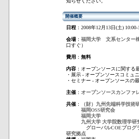
知らせください。
開催概要
日程
：2008年12月13日(土) 10:00-1
会場
：
福岡大学 文系センター
口すぐ）
費用
：
無料
内容
：オープンソースに関する
・展示 - オープンソースコミ
・セミナー - オープンソースの
主催
：
オープンソースカンファ
共催
：
（財）九州先端科学技術
福岡OSS研究会
福岡大学
九州大学 大学院数理学研
グローバルCOEプログラム
研究拠点