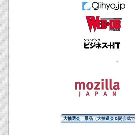
大抽選会 景品（大抽選会＆閉会式で