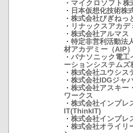
・
マイクロソフト株
・
日本仮想化技術株
・
株式会社びぎねっ
・
リナックスアカデ
・
株式会社アルマス
・
特定非営利活動法人
材アカデミー（AIP
・
パナソニック電工
ーションシステムズ
・
株式会社ユウシス
・
株式会社IDGジャ
・
株式会社アスキー
ワークス
・
株式会社インプレ
IT(ThinkIT)
・
株式会社インプレ
・
株式会社オライリ