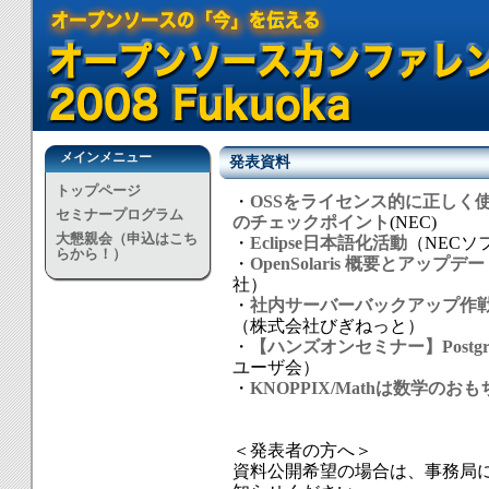
メインメニュー
発表資料
トップページ
・
OSSをライセンス的に正しく
セミナープログラム
のチェックポイント
(NEC)
大懇親会（申込はこち
・
Eclipse日本語化活動
（NECソ
らから！）
・
OpenSolaris 概要とアップデ
社）
・
社内サーバーバックアップ作戦
（株式会社びぎねっと）
・
【ハンズオンセミナー】Postg
ユーザ会）
・
KNOPPIX/Mathは数学のお
＜発表者の方へ＞
資料公開希望の場合は、事務局に