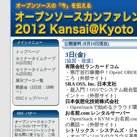
メインメニュー
公開資料 (8月14日現在)
トップページ
3日(金)
セミナータイムテーブ
[協賛・後援]
ル(1日目)
有限会社ランカードコム
セミナータイムテーブ
・
県庁並行稼働中！OpenCOB
ル(2日目)
ころ
（外部サイト）
展示ブース一覧
SRA OSS, Inc. 日本支社
懇親会（2日目：18時
・
超入門！OSSでシステム統合監視 
～）
イント～
（外部サイト）
OSCトップページ
日本仮想化技術株式会社
・
OpenStackで始めるクラウ
お名前.com レンタルサーバー
OSC バナー
・
OpenStack＋KVM＝お名前
オープンソースカンファ
の裏話～
（外部サイト）
レンスのバナーです。
シトリックス・システムズ・ジ
OSCのページへリンクを
貼る際に使うなど、ご自
・
オープンソースのクラウド基盤 Cl