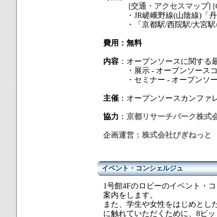
[交通・アクセスマップ]
[
・JR嵯峨野線(山陰線)「丹
・「京都駅/西院駅/大宮駅/
費用：無料
内容
：オープンソースに関する
・展示 - オープンソースコ
・セミナー - オープンソー
主催
：オープンソースカンファ
協力
：
京都リサーチパーク株式
企画運営：
株式会社びぎねっと
イベント・コンシェルジュ
1号館4Fのロビーのイベント・
案内をします。
また、学生や女性をはじめとし
に触れていただくために、8ビットマイ