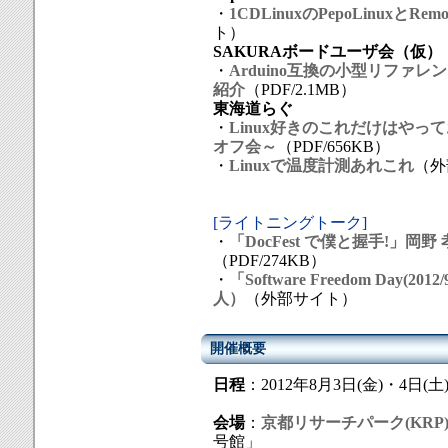
・
1CDLinuxのPepoLinuxとRe
ト）
SAKURAボードユーザ会（仮）
・
Arduino互換の小型リファ
紹介
（PDF/2.1MB）
東海道らぐ
・
Linux好きのこれだけはや
オフ会～
（PDF/656KB）
・
Linuxで温度計測あれこれ
（外
[ライトニングトーク]
・
「DocFest で僕と握手!」岡野 孝悌（
（PDF/274KB）
・
「Software Freedom Day(
人）
（外部サイト）
開催概要
日程
：2012年8月3日(金)・4日(土) 10
会場
：
京都リサーチパーク(KRP
号館」