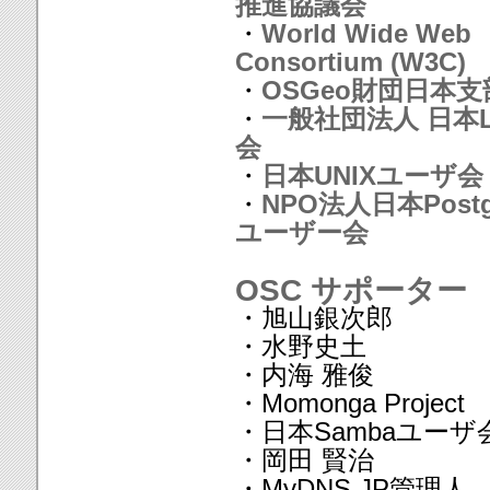
推進協議会
・
World Wide Web
Consortium (W3C)
・
OSGeo財団日本支
・
一般社団法人 日本L
会
・
日本UNIXユーザ会
・
NPO法人日本Postg
ユーザー会
OSC サポーター
・旭山銀次郎
・水野史土
・内海 雅俊
・Momonga Project
・日本Sambaユーザ
・岡田 賢治
・MyDNS.JP管理人