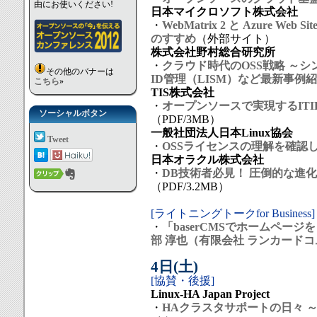
由にお使いください!
日本マイクロソフト株式会社
・
WebMatrix 2 と Azure 
のすすめ
（外部サイト）
株式会社野村総合研究所
・
クラウド時代のOSS戦略 ～シ
その他のバナーは
ID管理（LISM）など最新事例
こちら
»
TIS株式会社
・
オープンソースで実現するITIL
ソーシャルボタン
（PDF/3MB）
一般社団法人日本Linux協会
Tweet
・
OSSライセンスの理解を確認
日本オラクル株式会社
・
DB技術者必見！ 圧倒的な進化
（PDF/3.2MB）
[ライトニングトークfor Business]
・
「baserCMSでホームペー
部 淳也（有限会社 ランカードコ
4日(土)
[協賛・後援]
Linux-HA Japan Project
・
HAクラスタサポートの日々 ～P