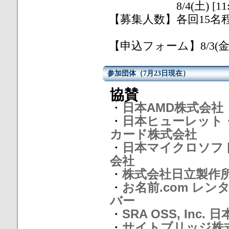
8/4(土) [11:15～12
【募集人数】各回15名
【申込フォーム】8/3(
参加団体（7月23日現在）
協賛
・
日本AMD株式会社
・
日本ヒューレット
カード株式会社
・
日本マイクロソフ
会社
・
株式会社日立製作
・
お名前.com レン
バー
・
SRA OSS, Inc. 
・
サイトブリッジ株