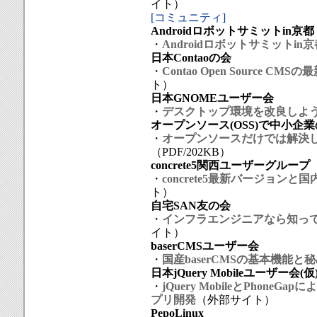
イト）
[コミュニティ]
Androidロボットサミットin京都
・
Androidロボットサミットin京
日本Contaoの会
・
Contao Open Source CMS
ト）
日本GNOMEユーザー会
・
デスクトップ環境を改良しよう 
オープンソース(OSS)で中小企業
・
オープンソースだけでは解決し
（PDF/202KB）
concrete5関西ユーザーグループ
・
concrete5最新バージョン
ト）
自宅SAN友の会
・
インフラエンジニアなら知っ
イト）
baserCMSユーザー会
・
国産baserCMSの基本機能
日本jQuery Mobileユーザー会(仮
・
jQuery MobileとPhoneGa
プリ開発
（外部サイト）
PepoLinux