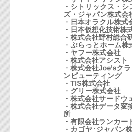
・
シトリックス・シ
ズ・ジャパン株式会
・
日本オラクル株式
・
日本仮想化技術株
・
株式会社野村総合
・
ぷらっとホーム株
・
ヤフー株式会社
・
株式会社アシスト
・
株式会社Joe’sク
ンピューティング
・
TIS株式会社
・
グリー株式会社
・
株式会社サードウ
・
株式会社データ変
所
・
有限会社ランカー
・
カゴヤ･ジャパン