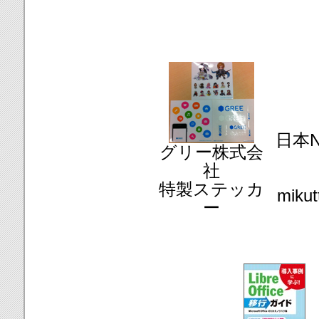
日本N
グリー株式会
社
特製ステッカ
mik
ー