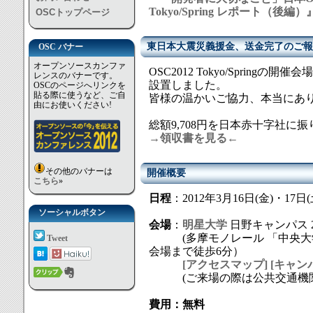
Tokyo/Spring レポート（後編）
OSCトップページ
東日本大震災義援金、送金完了のご報
OSC バナー
オープンソースカンファ
OSC2012 Tokyo/Sprin
レンスのバナーです。
設置しました。
OSCのページへリンクを
貼る際に使うなど、ご自
皆様の温かいご協力、本当にあ
由にお使いください!
総額9,708円を日本赤十字社に振り
→領収書を見る←
その他のバナーは
開催概要
こちら
»
日程
：2012年3月16日(金)・17日(土)
ソーシャルボタン
会場
：
明星大学
日野キャンパス 
(多摩モノレール 「中央大
Tweet
会場まで徒歩6分）
[アクセスマップ]
[キャン
(ご来場の際は公共交通機関
費用：無料