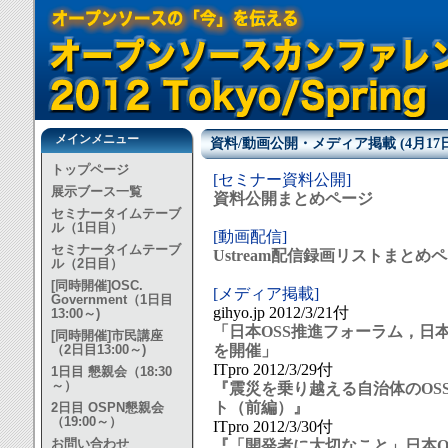
メインメニュー
資料/動画公開・メディア掲載 (4月17
トップページ
[セミナー資料公開]
展示ブース一覧
資料公開まとめページ
セミナータイムテーブ
ル（1日目）
[動画配信]
セミナータイムテーブ
Ustream配信録画リストまとめ
ル（2日目）
[同時開催]OSC.
[メディア掲載]
Government（1日目
gihyo.jp 2012/3/21付
13:00～)
「日本OSS推進フォーラム，日本
[同時開催]市民講座
（2日目13:00～)
を開催」
ITpro 2012/3/29付
1日目 懇親会（18:30
～）
『震災を乗り越える自治体のOSS活用 ---
ト（前編）』
2日目 OSPN懇親会
（19:00～）
ITpro 2012/3/30付
お問い合わせ
『「開発者に大切なこと」日本OSS貢