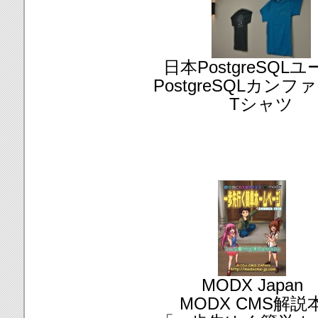
日本PostgreSQL
PostgreSQLカン
Tシャツ
MODX Japan
MODX CMS解説