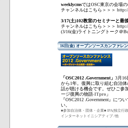
weeklycms
ではOSC東京の会場の
チャンネルはこちら＞＞＞
http:
3/17(土)102教室のセミナーと最
チャンネルはこちら＞＞＞
http:
(3/16(金)ライトニングトーク＠B
16日(金) オープンソースカンファレンス20
「OSC2012 .Government」
3月1
から1年。復興に取り組む自治
話が聴ける機会です。ぜひご参加
ージ復興の物語-ITpro」
『OSC2012 .Government』に
い。
■参加自治体・団体・企業■ IPA(独立
インターネットイニシアティブ /他