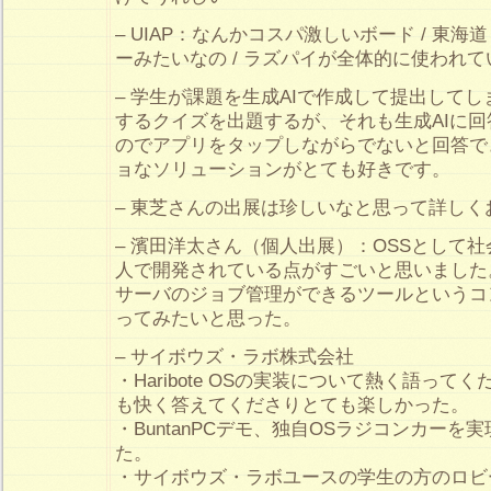
– UIAP：なんかコスパ激しいボード / 東
ーみたいなの / ラズパイが全体的に使われ
– 学生が課題を生成AIで作成して提出して
するクイズを出題するが、それも生成AIに
のでアプリをタップしながらでないと回答で
ョなソリューションがとても好きです。
– 東芝さんの出展は珍しいなと思って詳しく
– 濱田洋太さん（個人出展）：OSSとして
人で開発されている点がすごいと思いました。
サーバのジョブ管理ができるツールというコ
ってみたいと思った。
– サイボウズ・ラボ株式会社
・Haribote OSの実装について熱く語っ
も快く答えてくださりとても楽しかった。
・BuntanPCデモ、独自OSラジコンカーを
た。
・サイボウズ・ラボユースの学生の方のロビ