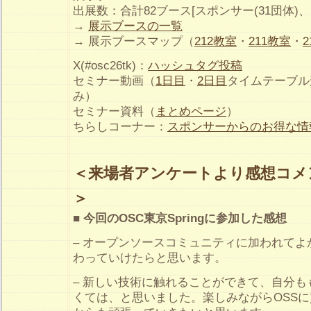
出展数：合計82ブース[スポンサー(31団体)、
→
展示ブースの一覧
→ 展示ブースマップ（
212教室
・
211教室
・
X(#osc26tk)：
ハッシュタグ投稿
セミナー動画（
1日目
・
2日目
タイムテーブル形
み）
セミナー資料（
まとめページ
）
ちらしコーナー：
スポンサーからのお得な情
＜来場者アンケートより感想コメ
＞
■ 今回のOSC東京Springに参加した感想
– オープンソースコミュニティに加われて
わっていけたらと思います。
– 新しい技術に触れることができて、自分
くては、と思いました。楽しみながらOSS