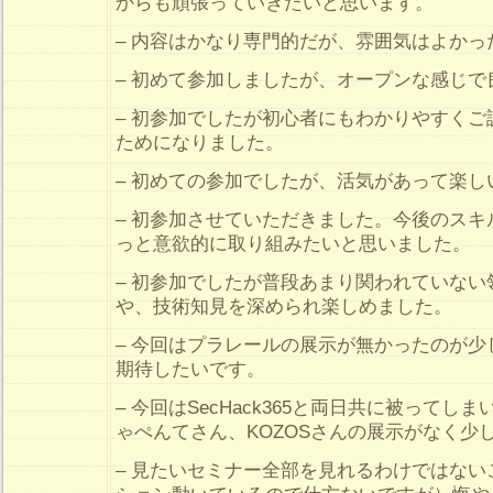
からも頑張っていきたいと思います。
– 内容はかなり専門的だが、雰囲気はよかっ
– 初めて参加しましたが、オープンな感じで
– 初参加でしたが初心者にもわかりやすく
ためになりました。
– 初めての参加でしたが、活気があって楽
– 初参加させていただきました。今後のス
っと意欲的に取り組みたいと思いました。
– 初参加でしたが普段あまり関われていな
や、技術知見を深められ楽しめました。
– 今回はプラレールの展示が無かったのが
期待したいです。
– 今回はSecHack365と両日共に被ってしま
ゃぺんてさん、KOZOSさんの展示がなく少
– 見たいセミナー全部を見れるわけではない