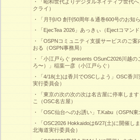
・「昭和世代よりデジタルネイティブ世代へ」
クライ）
・「月刊I/O 創刊50周年＆通巻600号のお
・「EjecTea 2026」あっきぃ（Ejectコマ
・「OSPNコミュニティ支援サービスのご案
おる（OSPN事務局）
・「小江戸らぐ presents OSunC2026
ろ〜）」稲葉一彦（小江戸らぐ）
・「4/18(土)は香川でOSCしよう」OSC香
実行委員会）
・「東京の次の次の次は名古屋に停車します
こ（OSC名古屋）
・「OSC仙台へのお誘い」T.Kabu（OSPN
・「OSC2026 Hokkaidoは6/27(土)に
北海道実行委員会）