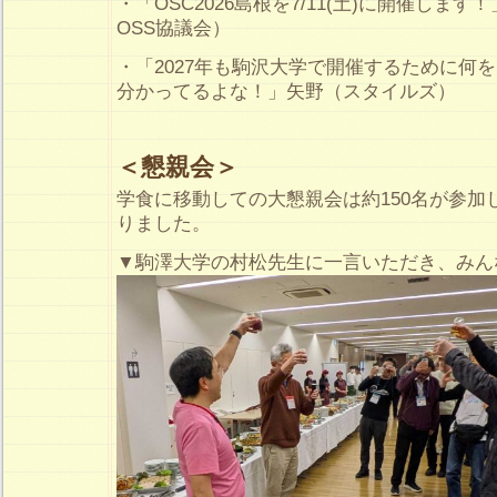
・「OSC2026島根を7/11(土)に開催しま
OSS協議会）
・「2027年も駒沢大学で開催するために何
分かってるよな！」矢野（スタイルズ）
＜懇親会＞
学食に移動しての大懇親会は約150名が参加
りました。
▼駒澤大学の村松先生に一言いただき、みん