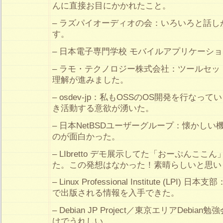
んに直接お目にかかれたこと。
– ラズパイオーディオの会：いろいろと話し
す。
– 日本電子専門学校 モバイルアプリケーシ
– ラモ・テクノロジー株式会社：ツールセ
理解が進みました。
– osdev-jp：私もOSSのOS開発を行な
き活動する意欲が湧いた。
– 日本NetBSDユーザーグループ：懐かしい機
のが面白かった。
– LIbretto デモ展示してた「おーぷんこ
た。この発想はなかった！素晴らしいと思い
– Linux Professional Institute (LP
で出版される情報を入手できた。
– Debian JP Project／東京エリアDebi
けでうれしい