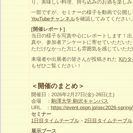
り、美味しい料理、持ち込みのお酒を楽しみ
一部ですが、セミナーの様子を動画で公開し
YouTubeチャンネル
を確認してみてください
[開催レポート]
当日の様子を写真中心にレポートします！出
真や、参加者アンケートに寄せていただいた
ただけなかった方にも雰囲気を感じていただ
来場者や出展者の皆さんが投稿された
Xのタイ
もぜひご覧ください！
＜開催のまとめ＞
開催日：2026年2月27日(金)-28日(土)
会場 ：
駒澤大学 駒沢キャンパス
URL ：
https://event.ospn.jp/osc2026-spring/
セミナー
1日目タイムテーブル
・
2日目タイムテーブル
展示ブース