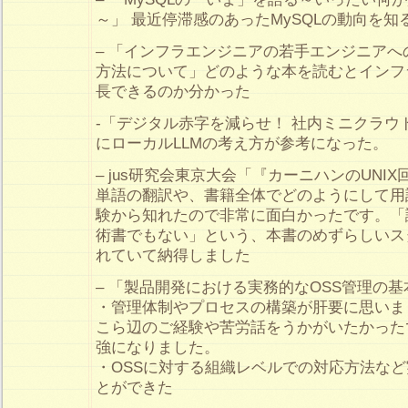
～」 最近停滞感のあったMySQLの動向を
– 「インフラエンジニアの若手エンジニア
方法について」どのような本を読むとインフ
長できるのか分かった
-「デジタル赤字を減らせ！ 社内ミニクラウ
にローカルLLMの考え方が参考になった。
– jus研究会東京大会「『カーニハンのUNI
単語の翻訳や、書籍全体でどのようにして用
験から知れたので非常に面白かったです。「
術書でもない」という、本書のめずらしいス
れていて納得しました
– 「製品開発における実務的なOSS管理の基
・管理体制やプロセスの構築が肝要に思いま
こら辺のご経験や苦労話をうかがいたかった
強になりました。
・OSSに対する組織レベルでの対応方法な
とができた