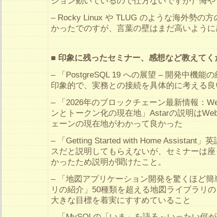
ション動いているので仕方ないですが）悔や
– Rocky Linux や TLUG のような海外
かったでのすが、言葉の壁はまだ高いように
■ 印象に残ったセミナー、感想など教えてく
– 「PostgreSQL 19 への展望 – 開発中
印象的で、実務との接続を具体的に考える良
– 「2026年のブロックチェーン最新情報：W
ンとトークン化の現在地」Astarの説明はW
ェーンの現在地がわかって良かった
– 「Getting Started with Home Assi
スだと説明してもらえないが、セミナーは座
かったため説明が聞けたこと。
– 「地図アプリケーション開発を驚くほど簡
リの紹介」50種類を超える地図ライブラリ
大きな目標を着実にすすめていること
– 「MySQLの「いま」を語る～いったい何