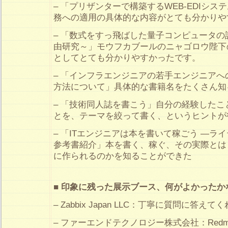
– 「プリザンターで構築するWEB-EDIシ
務への適用の具体的な内容がとても分かりや
– 「数式をすっ飛ばした量子コンピュータ
由研究～」モウフカブールのニャゴロウ陛下
としてとても分かりやすかったです。
– 「インフラエンジニアの若手エンジニア
方法について」具体的な書籍名をたくさん知
– 「技術同人誌を書こう」自分の経験した
とを、テーマを絞って書く、というヒントが
– 「ITエンジニアは本を書いて稼ごう ―ラ
参考書紹介」本を書く、稼ぐ、その実際とは
に作られるのかを知ることができた
■ 印象に残った展示ブース、何がよかった
– Zabbix Japan LLC：丁寧に質問に答え
– ファーエンドテクノロジー株式会社：Redm