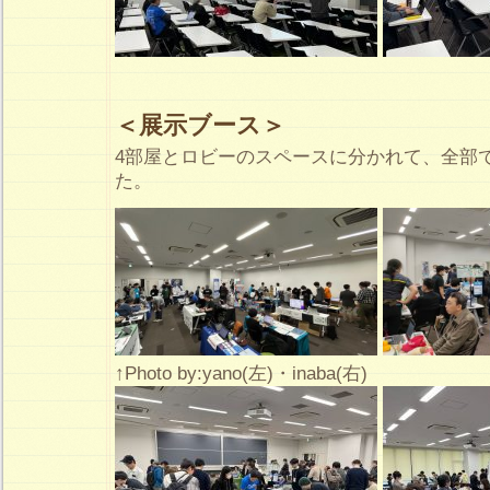
＜展示ブース＞
4部屋とロビーのスペースに分かれて、全部
た。
↑Photo by:yano(左)・inaba(右)