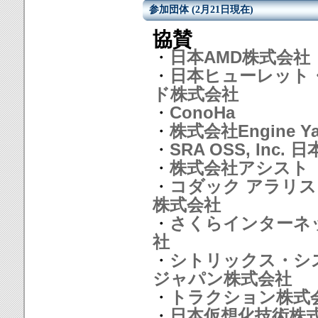
参加団体 (2月21日現在)
協賛
・
日本AMD株式会社
・
日本ヒューレット
ド株式会社
・
ConoHa
・
株式会社Engine Ya
・
SRA OSS, Inc. 
・
株式会社アシスト
・
コダック アラリス
株式会社
・
さくらインターネ
社
・
シトリックス・シ
ジャパン株式会社
・
トラクション株式
・
日本仮想化技術株