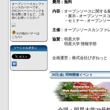
費用：無料
オープンソースカンファ
レンスのバナーです。
OSCのページへリンクを
内容
：オープンソースに関する
貼る際に使うなど、ご自
・展示 - オープンソースコ
由にお使いください!
・セミナー - オープンソー
主催
：オープンソースカンファ
その他のバナーは
こちら
»
協賛
：
明星大学
明星大学 情報学部
ソーシャルボタン
企画運営：
株式会社びぎねっと
28日(金) 同時開催イベント
会場：明星大学28号館 