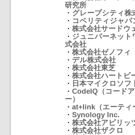
研究所
・
グレープシティ株
・
コベリティジャパ
・
株式会社サードウ
・
ジュニパーネット
式会社
・
株式会社ゼノフィ
・
デル株式会社
・
株式会社東芝
・
株式会社ハートビ
・
日本マイクロソフ
・
CodeIQ（コード
ー）
・
at+link（エーテ
・
Synology Inc.
・
株式会社アピリッ
・
株式会社ザクロ