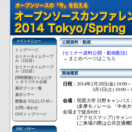
メインメニュー
公開資料・動画
トップページ
[セミナー資料公開・動画配信]
セミナータイムテーブ
→
まとめページはこちら
ル（1日目）
セミナータイムテーブ
ル（2日目）
開催概要
[同時開催]コミュニテ
ィ オリジナル企画
日程
：2014年2月28日(金) 10:00～1
展示ブース一覧
3月1日(土) 10:00～17
展示ツアー
会場
：
明星大学
日野キャンパス 28
懇親会 3/1(土) 17:45～
(多摩モノレール 「中央大
お問い合わせ
会場まで徒歩6分）
OSCトップページ
[アクセスマップ]
[キャン
(ご来場の際は公共交通機関
OSC バナー