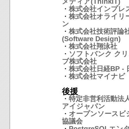
メディア(ThinkIT)
・
株式会社インプレ
・
株式会社オライリ
ン
・
株式会社技術評論
(Software Design)
・
株式会社翔泳社
・
ソフトバンク ク
ブ株式会社
・
株式会社日経BP - 日
・
株式会社マイナビ
後援
・
特定非営利活動法
アイジャパン
・
オープンソースビ
協議会
・
PostgreSQLエ