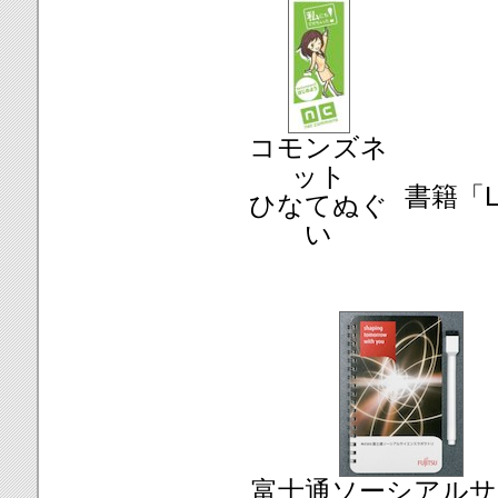
コモンズネ
ット
書籍「L
ひなてぬぐ
い
富士通ソーシアルサ