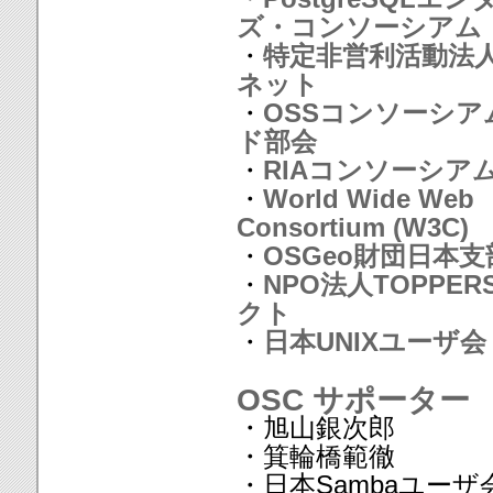
ズ・コンソーシアム
・
特定非営利活動法
ネット
・
OSSコンソーシア
ド部会
・
RIAコンソーシア
・
World Wide Web
Consortium (W3C)
・
OSGeo財団日本支
・
NPO法人TOPPE
クト
・
日本UNIXユーザ会
OSC サポーター
・旭山銀次郎
・箕輪橋範徹
・日本Sambaユーザ