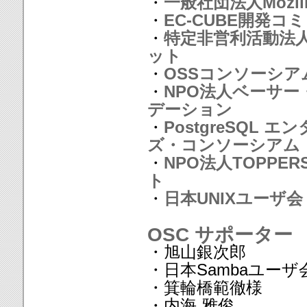
・
一般社団法人Mozilla
・
EC-CUBE開発コ
・
特定非営利活動法
ット
・
OSSコンソーシア
・
NPO法人ベーサー
デーション
・
PostgreSQL 
ズ・コンソーシアム
・
NPO法人TOPPE
ト
・
日本UNIXユーザ会
OSC サポーター
・旭山銀次郎
・日本Sambaユーザ
・箕輪橋範徹様
・内海 雅俊