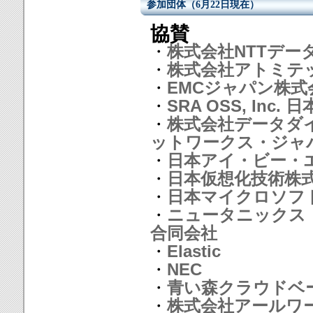
参加団体（6月22日現在）
協賛
・
株式会社NTTデー
・
株式会社アトミテ
・
EMCジャパン株式
・
SRA OSS, Inc. 
・
株式会社データダ
ットワークス・ジャ
・
日本アイ・ビー・
・
日本仮想化技術株
・
日本マイクロソフ
・
ニュータニックス
合同会社
・
Elastic
・
NEC
・
青い森クラウドベ
・
株式会社アールワ