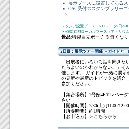
展示ブースに設置してあるス
OSC受付のスタンプラリーゴー
ト！
スタンプ設置ブース：NTTデータ/日本IBM/
ト/OSC京都ローカルブース（アトリウ
景品:
特製自立ポーチ ※無くな
2日目：展示ツアー開催 ～ガイドと
「出展者にいろいろ話を聞きたい
たらよいのかわからない。」そ
催します。 ガイドが一緒に展示
の見所や最新のトピックを紹介
参加ください。
【集合場所】1号館4Fエレベー
さい
【開催時間】7/30(土) [11:00/12:00/
【所要時間】約1時間
【お申込み】
＞こちらから