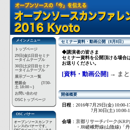
メインメニュー
セミナー資料・動画公開（8月8日）
トップページ
◆講演者の皆さま
29日(金)1日目セミナ
セミナー資料を公開頂ける場合は、
ータイムテーブル
お送りください。
30日(土)2日目セミナ
ータイムテーブル
[資料・動画公開]
→
まと
展示ブース一覧
懇親会 (7/30-
土 18:00～)
お問い合わせ
開催概要
OSCトップページ
日程
：2016年7月29日(金) 10:00-1
7月30日(土) 10:00-17:50
OSC バナー
会場
：
京都リサーチパーク(KRP
オープンソースカンファ
レンスのバナーです。
・JR嵯峨野線(山陰線)「丹