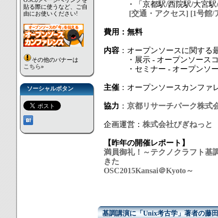
OSCのページへリンクを
・「京都駅/西院駅/大宮駅/
貼る際に使うなど、ご自
[交通・アクセス]
[1号館
由にお使いください!
費用：無料
内容
：オープンソースに関する
・展示 - オープンソースコ
その他のバナーは
こちら
»
・セミナー - オープンソー
主催
：オープンソースカンファ
ソーシャルボタン
協力
：
京都リサーチパーク株式
企画運営：
株式会社びぎねっと
【昨年の開催レポート】
満員御礼！～テクノクラフト基
きた
OSC2015Kansai＠Kyoto～
基調講演に「Unix考古学」著者の藤