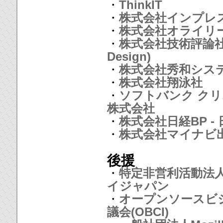
・
ThinkIT
・
株式会社インプレ
・
株式会社オライリ
・
株式会社技術評論社(S
Design)
・
株式会社秀和シス
・
株式会社翔泳社
・
ソフトバンク ク
株式会社
・
株式会社日経BP - 日
・
株式会社マイナビ
後援
・
特定非営利活動法
イジャパン
・
オープンソースビ
議会(OBCI)