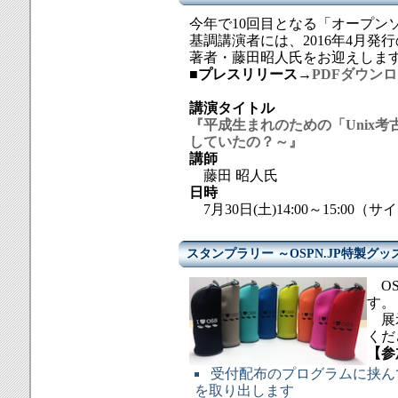
今年で10回目となる「オープンソ
基調講演者には、2016年4月発行の『Uni
著者・藤田昭人氏をお迎えしま
■プレスリリース
→
PDFダウン
講演タイトル
『平成生まれのための「Unix考
していたの？～』
講師
藤田 昭人氏
日時
7月30日(土)14:00～15:00
スタンプラリー ～OSPN.JP特製グッ
OS
す。
展示
くだ
【参
受付配布のプログラムに挟ん
を取り出します