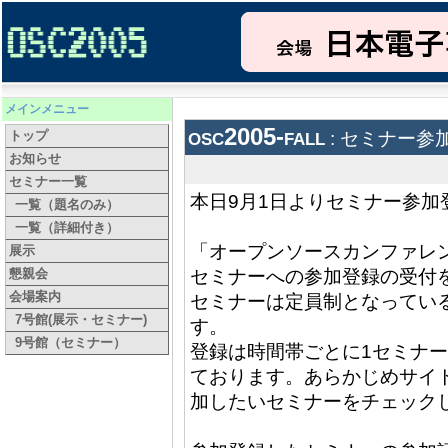
メインメニュー
osc2005-fall
トップ
: セミナー
お知らせ
セミナー一覧
本日9月1日よりセミナー参加
一覧（題名のみ）
一覧（詳細付き）
「オープンソースカンファレンス2
展示
懇親会
セミナーへの参加登録の受付
会場案内
セミナーは定員制となってい
7号館(展示・セミナー)
す。
9号館（セミナー）
登録は時間帯ごとに1セミナ
ております。あらかじめサイ
加したいセミナーをチェック