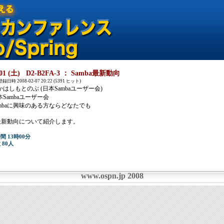
3-01 (土) D2-B2FA-3 ： Samba最新動向
録日時 2008-02-07 20:22 (5391 ヒット)
はしもとのぶ (日本Sambaユーザー会)
Sambaユーザー会
mbaに興味のある方ならどなたでも
の最新動向について紹介します。
間 13時00分
 80人
www.ospn.jp 2008