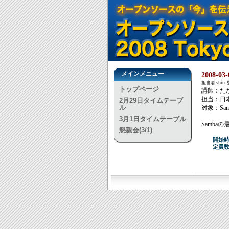
メインメニュー
2008-0
担当者
shin
登
トップページ
講師：たか
担当：日本
2月29日タイムテーブ
ル
対象：Sa
3月1日タイムテーブル
Samba
懇親会(3/1)
開始時
定員数