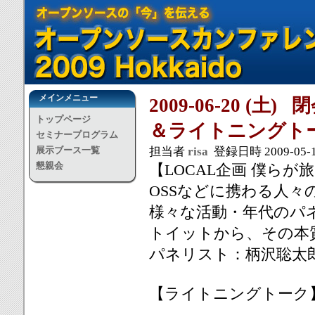
メインメニュー
2009-06-20 (
トップページ
＆ライトニングト
セミナープログラム
展示ブース一覧
担当者
risa
登録日時 2009-05-11
懇親会
【LOCAL企画 僕らが
OSSなどに携わる人
様々な活動・年代のパ
トイットから、その本
パネリスト：柄沢聡太郎,
【ライトニングトーク