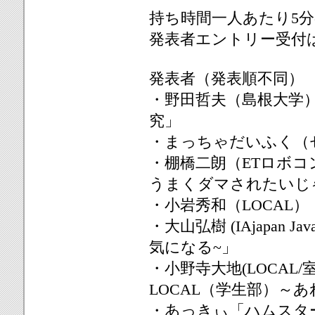
持ち時間一人あたり5
発表者エントリー受付
発表者（発表順不同）
・野田哲夫（島根大学
究」
・まっちゃだいふく（
・棚橋二朗（ETロボコ
うまくダマされたいじ
・小岩秀和（LOCAL）
・大山弘樹 (IAjapan J
気になる~」
・小野寺大地(LOCA
LOCAL（学生部）～
・あっきぃ「ハムスタ