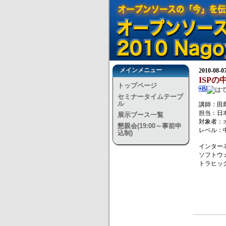
メインメニュー
2010-08-
ISP
トップページ
セミナータイムテーブ
ル
講師：田島
担当：日
展示ブース一覧
対象者：
懇親会(19:00～事前申
レベル：
込制)
インター
ソフトウ
トラヒッ