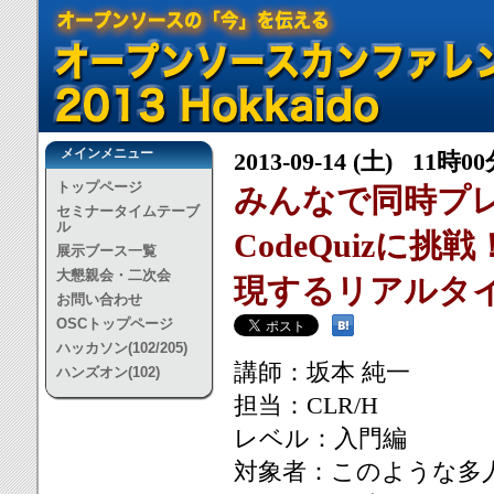
メインメニュー
2013-09-14 (土) 11時0
トップページ
みんなで同時プレ
セミナータイムテーブ
ル
CodeQuizに
展示ブース一覧
大懇親会・二次会
現するリアルタイ
お問い合わせ
OSCトップページ
ハッカソン(102/205)
講師：坂本 純一
ハンズオン(102)
担当：CLR/H
レベル：入門編
対象者：このような多