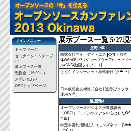
展示ブース一覧 5/27現在
メインメニュー
協賛企業
トップページ
株式会社アイ・ディ・エス
[公共・自治
セミナータイムテーブ
体/Webアプリ/グループウェア/ウェブメ
ル
ル/SNS/動画ライブラリ]
展示ブース一覧
さくらインターネット株式会社
[クラウド
懇親会（19:00～）
お問い合わせ
OSCトップページ
日本仮想化技術株式会社
[仮想化/クラウド
運用管理]
後援団体
オープンソースビジネス推進協議会
（OBCI）
[ミドルウェアを中心としたOS
全般]
特定非営利活動法人コモンズネット
[Web
アプリ]