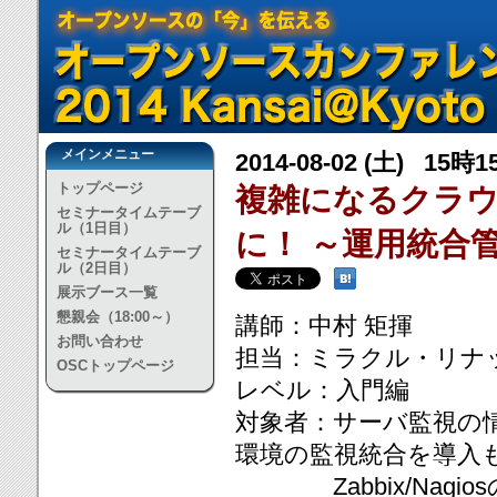
メインメニュー
2014-08-02 (土) 15時
トップページ
複雑になるクラウド
セミナータイムテーブ
ル（1日目）
に！ ～運用統合管
セミナータイムテーブ
ル（2日目）
展示ブース一覧
懇親会（18:00～）
講師：中村 矩揮
お問い合わせ
担当：ミラクル・リナ
OSCトップページ
レベル：入門編
対象者：サーバ監視の
環境の監視統合を導入
Zabbix/Nagio