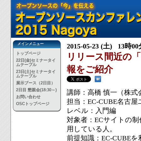
メインメニュー
2015-05-23 (土) 13時0
トップページ
リリース間近の「E
22日(金)セミナータイ
ムテーブル
報をご紹介
23日(土)セミナータイ
ムテーブル
展示ブース（2日目）
2日目 懇親会(18:30～)
講師：高橋 慎一（株式会
お問い合わせ
担当：EC-CUBE名古
OSCトップページ
レベル：入門編
対象者：ECサイトの
用している人。
前提知識：EC-CUB