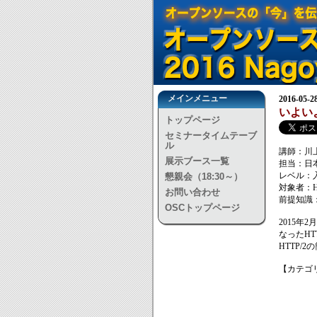
メインメニュー
2016-05-
いよいよ
トップページ
セミナータイムテーブ
ル
講師：川
展示ブース一覧
担当：日本
レベル：
懇親会（18:30～）
対象者：H
お問い合わせ
前提知識
OSCトップページ
2015年
なったHT
HTTP/
【カテゴリ