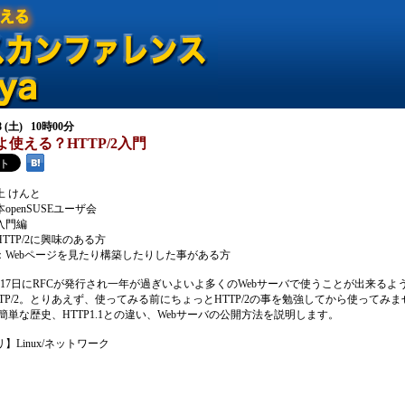
28 (土) 10時00分
使える？HTTP/2入門
上 けんと
openSUSEユーザ会
入門編
TTP/2に興味のある方
：Webページを見たり構築したりした事がある方
2月17日にRFCが発行され一年が過ぎいよいよ多くのWebサーバで使うことが出来るよ
TP/2。とりあえず、使ってみる前にちょっとHTTP/2の事を勉強してから使ってみ
2の簡単な歴史、HTTP1.1との違い、Webサーバの公開方法を説明します。
】Linux/ネットワーク