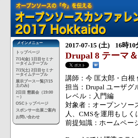
メインメニュー
2017-07-15 (土) 16時1
トップページ
Drupal 8 テーマ＆
7/14(金) 1日目セミナ
ータイムテーブル
7/15(土) 2日目セミナ
ータイムテーブル
講師：今 匡太郎・白根
展示ブース一覧(7/15
土のみ)
担当：Drupal ユーザ
2日目 懇親会（19:00
レベル：入門編
～）
OSCトップページ
対象者：オープンソース
スポンサー出展ご案内
人、CMSを運用もし
お問い合わせ
前提知識：ホームペー