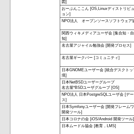
図]
おーぷんここん [OS,Linuxディストリビ
ョン]
NPO法人 オープンソースソフトウェア
関西ウィキメディアユーザ会 [集合知・
知]
名古屋アジャイル勉強会 [開発プロセス]
名古屋ギークバー [コミュニティ]
日本GNOMEユーザー会 [統合デスクトッ
境]
日本NetBSDユーザーグループ
名古屋*BSDユーザグループ [OS]
NPO法人 日本PostgreSQLユーザ会 [デ
ス]
日本Symfonyユーザー会 [開発フレーム
開発ツール]
日本コロナの会 [iOS/Android 開発ツール]
日本ムードル協会 [教育，LMS]