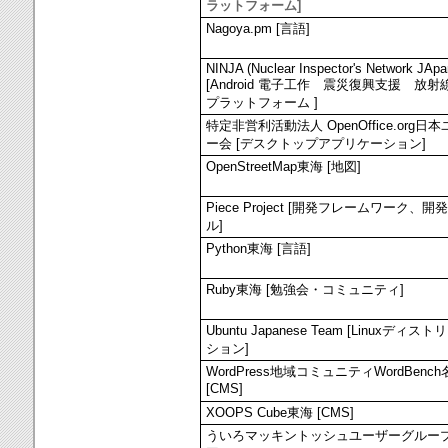
ラットフォーム]
Nagoya.pm [言語]
NINJA (Nuclear Inspector's Network JApa
[Android 電子工作 震災復興支援 放射
プラットフォーム ]
特定非営利活動法人 OpenOffice.org日
ー会 [デスクトップアプリケーション]
OpenStreetMap東海 [地図]
Piece Project [開発フレームワーク、開
ル]
Python東海 [言語]
Ruby東海 [勉強会・コミュニティ]
Ubuntu Japanese Team [Linuxディス
ション]
WordPress地域コミュニティWordBenc
[CMS]
XOOPS Cube東海 [CMS]
ういろマッキントッシュユーザーグループ