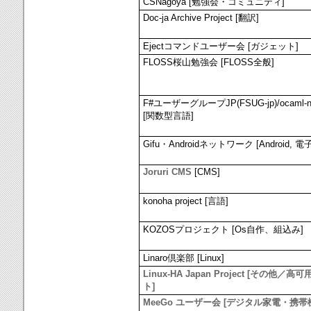
CSNagoya [勉強会・コミュニティ]
Doc-ja Archive Project [翻訳]
Ejectコマンドユーザー会 [ガジェット]
FLOSS桜山勉強会 [FLOSS全般]
F#ユーザーグループJP(FSUG-jp)/ocaml-n
[関数型言語]
Gifu・Androidネットワーク [Android, 
Joruri CMS
[CMS]
konoha project [言語]
KOZOSプロジェクト [Os自作、組込み]
Linaro倶楽部 [Linux]
Linux-HA Japan Project [その他／高
ト]
MeeGo ユーザー会 [デジタル家電・携